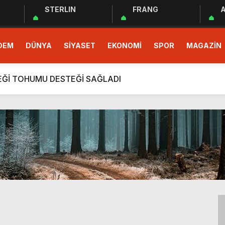
STERLIN
FRANG
A
 EĞİTİM PROGRAMI BAŞLADI
DEM
DÜNYA
SİYASET
EKONOMİ
SPOR
MAGAZİN
demokrasinin güvencesidir”
r Cemiyeti Hatay Şubesi’nden Ada İşitme Merkezi’ne Teşekkü
ÇEĞİ TOHUMU DESTEĞİ SAĞLADI
rım Taahhütleri Takipte
ÜDÜRLÜĞÜNDEN YÜKSEK RİSKLİ GEBEYE EV ZİYARETİ
men Halkın Talebidir”
deri: Hatay
rı Ekibi Türkiye Üçüncüsü Oldu
 EĞİTİM PROGRAMI BAŞLADI
demokrasinin güvencesidir”