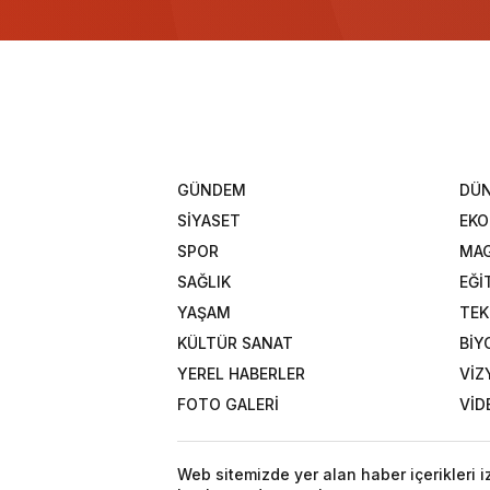
GÜNDEM
DÜ
SİYASET
EK
SPOR
MAG
SAĞLIK
EĞİ
YAŞAM
TEK
KÜLTÜR SANAT
BİY
YEREL HABERLER
VİZ
FOTO GALERİ
VİD
Web sitemizde yer alan haber içerikleri 