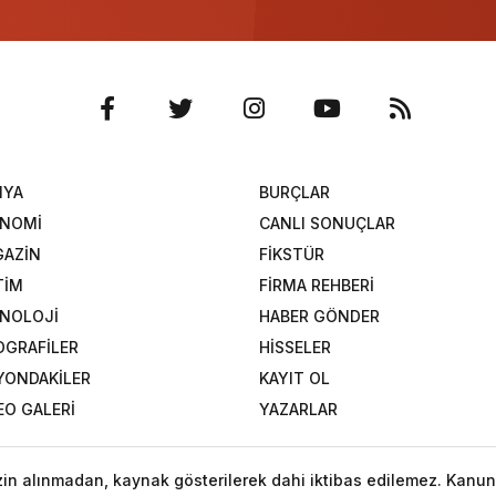
NYA
BURÇLAR
ONOMİ
CANLI SONUÇLAR
AZİN
FİKSTÜR
TİM
FİRMA REHBERİ
NOLOJİ
HABER GÖNDER
OGRAFİLER
HİSSELER
YONDAKİLER
KAYIT OL
EO GALERİ
YAZARLAR
izin alınmadan, kaynak gösterilerek dahi iktibas edilemez. Kanun