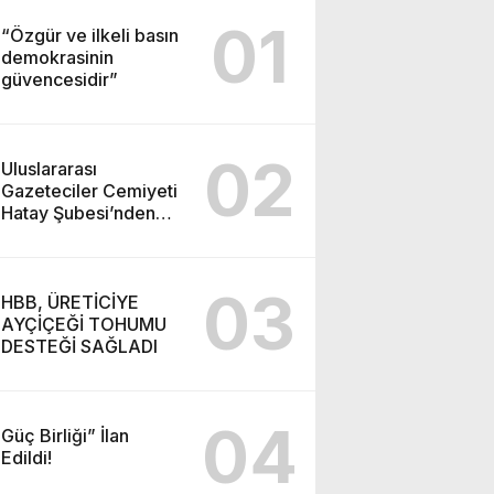
01
“Özgür ve ilkeli basın
demokrasinin
güvencesidir”
02
Uluslararası
Gazeteciler Cemiyeti
Hatay Şubesi’nden
Ada İşitme
Merkezi’ne Teşekkür
Ziyareti
03
HBB, ÜRETİCİYE
AYÇİÇEĞİ TOHUMU
DESTEĞİ SAĞLADI
04
Güç Birliği” İlan
Edildi!