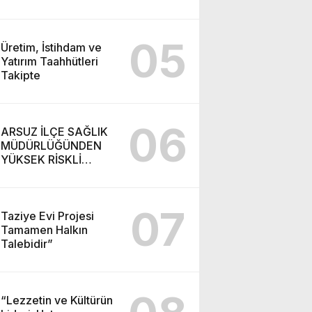
05
Üretim, İstihdam ve
Yatırım Taahhütleri
Takipte
06
ARSUZ İLÇE SAĞLIK
MÜDÜRLÜĞÜNDEN
YÜKSEK RİSKLİ
GEBEYE EV ZİYARETİ
07
Taziye Evi Projesi
Tamamen Halkın
Talebidir”
“Lezzetin ve Kültürün