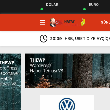
DOLAR
EURO
23:35
MUHTARLAR AKADEMİSİ
GÜN
9:33
“Özgür ve ilkeli basın 
20:17
Uluslararası Gazetecile
20:09
HBB, ÜRETİCİYE AYÇİ
20:05
Güç Birliği” İlan Edildi!
6:38
Üretim, İstihdam ve Yatı
6:23
ARSUZ İLÇE SAĞLIK M
6:13
Taziye Evi Projesi Tama
5:54
“Lezzetin ve Kültürün Li
5:48
Hatay Depki Halk Oyunla
23:35
MUHTARLAR AKADEMİSİ
9:33
“Özgür ve ilkeli basın 