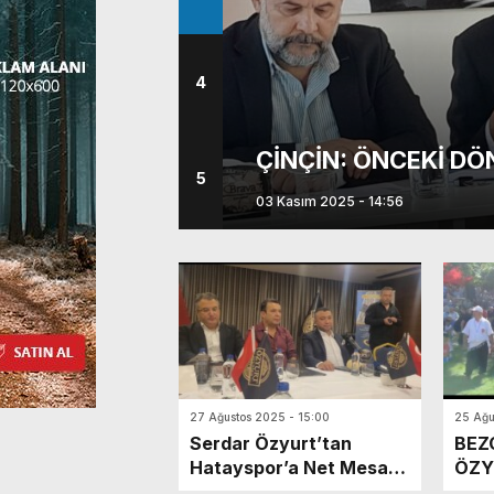
4
NI ÖDEDİK
ÇİNÇİN: ÖNCEKİ DÖ
5
03 Kasım 2025 - 14:56
27 Ağustos 2025 - 15:00
25 Ağu
Serdar Özyurt’tan
BEZ
Hatayspor’a Net Mesaj:
ÖZY
“Gerekeni Yapmaya
DAM