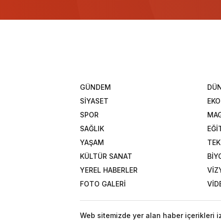
GÜNDEM
DÜ
SİYASET
EK
SPOR
MAG
SAĞLIK
EĞİ
YAŞAM
TEK
KÜLTÜR SANAT
BİY
YEREL HABERLER
VİZ
FOTO GALERİ
VİD
Web sitemizde yer alan haber içerikleri 