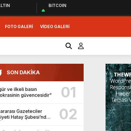
LTIN
BITCOIN
FOTO GALERİ
VİDEO GALERİ
r Ziyareti
SON DAKİKA
01
ür ve ilkeli basın
krasinin güvencesidir”
02
lararası Gazeteciler
yeti Hatay Şubesi’nden
İşitme Merkezi’ne
kkür Ziyareti