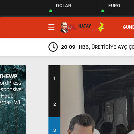
DOLAR
EURO
23:35
MUHTARLAR AKADEMİSİ
GÜN
9:33
“Özgür ve ilkeli basın 
20:17
Uluslararası Gazetecile
20:09
HBB, ÜRETİCİYE AYÇİ
20:05
Güç Birliği” İlan Edildi!
6:38
Üretim, İstihdam ve Yatı
6:23
ARSUZ İLÇE SAĞLIK M
1
6:13
Taziye Evi Projesi Tama
5:54
“Lezzetin ve Kültürün Li
5:48
Hatay Depki Halk Oyunla
2
23:35
MUHTARLAR AKADEMİSİ
9:33
“Özgür ve ilkeli basın 
3