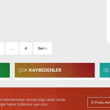
…
4
İleri ›
ÇOK
KAYBEDENLER
İŞ
 haberlerinden anında bilgi sahibi olmak
 eğer haber bültenine üye olun.