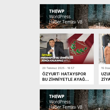
Hazırım”
20 Temmuz 2025 - 16:57
15 Oca
ÖZYURT: HATAYSPOR
UZU
BU ZİHNİYETLE AYAĞA
ZİY
KALKAMAZ