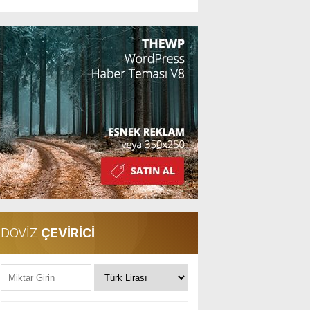
DÖVİZ
ÇEVİRİCİ