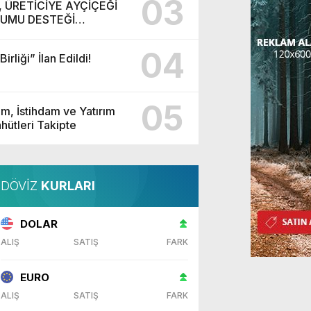
03
, ÜRETİCİYE AYÇİÇEĞİ
UMU DESTEĞİ
LADI
04
irliği” İlan Edildi!
MAZ BİZ BİZE YETERİZ
05
im, İstihdam ve Yatırım
hütleri Takipte
m 2025 - 12:51
DÖVİZ
KURLARI
DOLAR
ALIŞ
SATIŞ
FARK
EURO
ALIŞ
SATIŞ
FARK