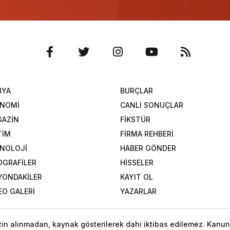
NYA
BURÇLAR
ONOMİ
CANLI SONUÇLAR
AZİN
FİKSTÜR
TİM
FİRMA REHBERİ
NOLOJİ
HABER GÖNDER
OGRAFİLER
HİSSELER
YONDAKİLER
KAYIT OL
EO GALERİ
YAZARLAR
izin alınmadan, kaynak gösterilerek dahi iktibas edilemez. Kanun