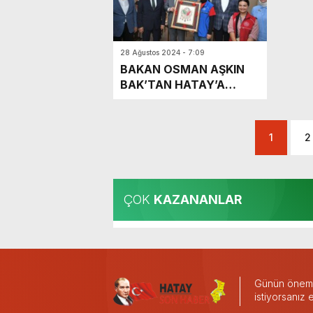
28 Ağustos 2024 - 7:09
BAKAN OSMAN AŞKIN
BAK’TAN HATAY’A
MÜJDELER
1
2
ÇOK
KAZANANLAR
Günün önemli
istiyorsanız