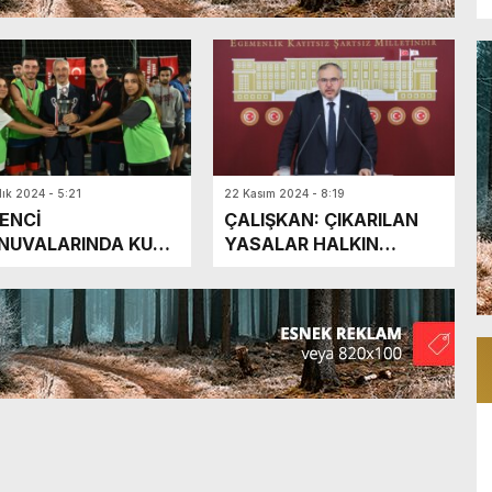
lık 2024 - 5:21
22 Kasım 2024 - 8:19
ENCİ
ÇALIŞKAN: ÇIKARILAN
NUVALARINDA KUPA
YASALAR HALKIN
İPLERİNİ BULDU
BEKLENTİLERİNİ
KARŞILAMIYOR*