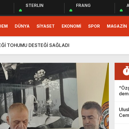
STERLIN
FRANG
A
 EĞİTİM PROGRAMI BAŞLADI
DEM
DÜNYA
SİYASET
EKONOMİ
SPOR
MAGAZİN
demokrasinin güvencesidir”
r Cemiyeti Hatay Şubesi’nden Ada İşitme Merkezi’ne Teşekkü
ÇEĞİ TOHUMU DESTEĞİ SAĞLADI
rım Taahhütleri Takipte
ÜDÜRLÜĞÜNDEN YÜKSEK RİSKLİ GEBEYE EV ZİYARETİ
men Halkın Talebidir”
“Özg
deri: Hatay
demo
rı Ekibi Türkiye Üçüncüsü Oldu
Ulus
 EĞİTİM PROGRAMI BAŞLADI
Cemi
demokrasinin güvencesidir”
Ada 
Teşe