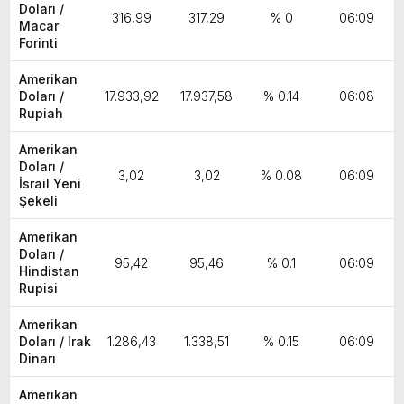
Doları /
316,99
317,29
% 0
06:09
Macar
Forinti
Amerikan
Doları /
17.933,92
17.937,58
% 0.14
06:08
Rupiah
Amerikan
Doları /
3,02
3,02
% 0.08
06:09
İsrail Yeni
Şekeli
Amerikan
Doları /
95,42
95,46
% 0.1
06:09
Hindistan
Rupisi
Amerikan
Doları / Irak
1.286,43
1.338,51
% 0.15
06:09
Dinarı
Amerikan