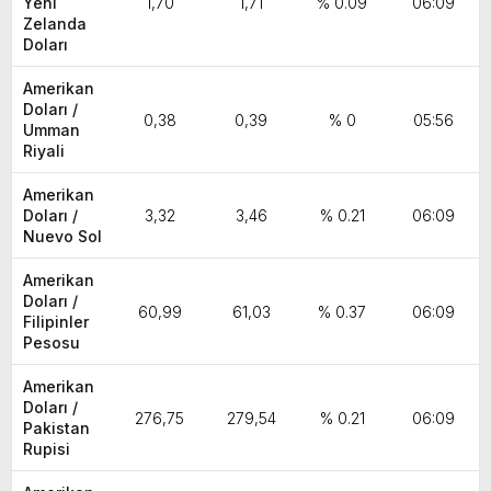
Yeni
1,70
1,71
% 0.09
06:09
Zelanda
Doları
Amerikan
Doları /
0,38
0,39
% 0
05:56
Umman
Riyali
Amerikan
Doları /
3,32
3,46
% 0.21
06:09
Nuevo Sol
Amerikan
Doları /
60,99
61,03
% 0.37
06:09
Filipinler
Pesosu
Amerikan
Doları /
276,75
279,54
% 0.21
06:09
Pakistan
Rupisi