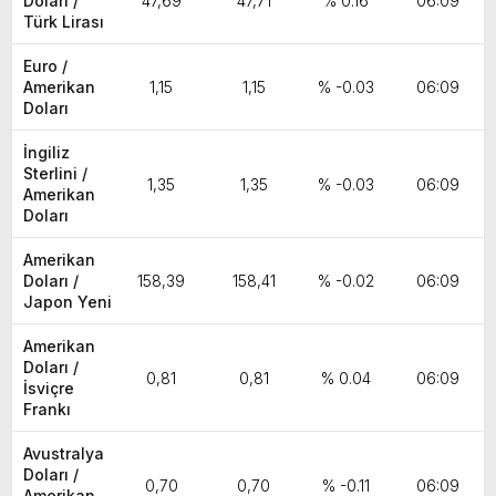
Doları /
47,69
47,71
% 0.16
06:09
Türk Lirası
Euro /
Amerikan
1,15
1,15
% -0.03
06:09
Doları
İngiliz
Sterlini /
1,35
1,35
% -0.03
06:09
Amerikan
Doları
Amerikan
Doları /
158,39
158,41
% -0.02
06:09
Japon Yeni
Amerikan
Doları /
0,81
0,81
% 0.04
06:09
İsviçre
Frankı
Avustralya
Doları /
0,70
0,70
% -0.11
06:09
Amerikan