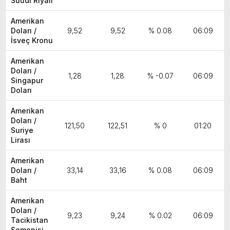
Suudi Riyali
Amerikan
Doları /
9,52
9,52
% 0.08
06:09
İsveç Kronu
Amerikan
Doları /
1,28
1,28
% -0.07
06:09
Singapur
Doları
Amerikan
Doları /
121,50
122,51
% 0
01:20
Suriye
Lirası
Amerikan
Doları /
33,14
33,16
% 0.08
06:09
Baht
Amerikan
Doları /
9,23
9,24
% 0.02
06:09
Tacikistan
Somonisi