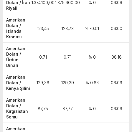
Doları / İran
1.374.100,00
1.375.600,00
% 0
06:09
Riyali
Amerikan
Doları /
123,45
123,73
% -0.01
06:00
İzlanda
Kronası
Amerikan
Doları /
0,71
0,71
% 0
08:18
Ürdün
Dinarı
Amerikan
Doları /
129,36
129,39
% 0.63
06:09
Kenya Şilini
Amerikan
Doları /
87,75
87,77
% 0
06:09
Kırgızistan
Somu
Amerikan