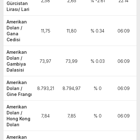
2,58
2,65
% -2.61
22:14
Gürcistan
Lirası/ Lari
Amerikan
Doları /
11,75
11,80
% 0.34
06:09
Gana
Cedisi
Amerikan
Doları /
73,97
73,99
% 0.03
06:09
Gambiya
Dalasisi
Amerikan
Doları /
8.793,21
8.794,97
% 0
06:09
Gine Frangı
Amerikan
Doları /
7,84
7,85
% 0
06:09
Hong Kong
Doları
Amerikan