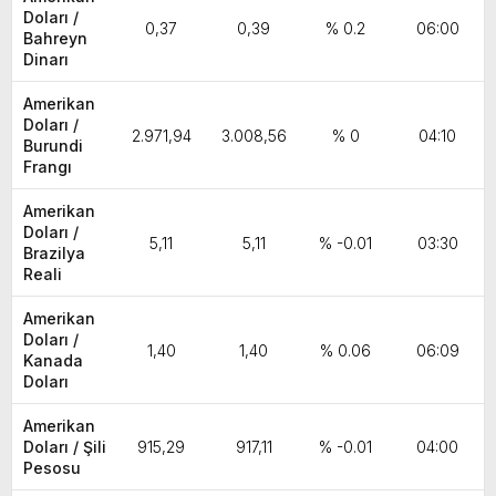
Doları /
0,37
0,39
% 0.2
06:00
Bahreyn
Dinarı
Amerikan
Doları /
2.971,94
3.008,56
% 0
04:10
Burundi
Frangı
Amerikan
Doları /
5,11
5,11
% -0.01
03:30
Brazilya
Reali
Amerikan
Doları /
1,40
1,40
% 0.06
06:09
Kanada
Doları
Amerikan
Doları / Şili
915,29
917,11
% -0.01
04:00
Pesosu