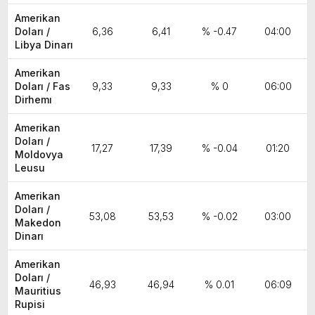
Amerikan
Doları /
6,36
6,41
% -0.47
04:00
Libya Dinarı
Amerikan
Doları / Fas
9,33
9,33
% 0
06:00
Dirhemı
Amerikan
Doları /
17,27
17,39
% -0.04
01:20
Moldovya
Leusu
Amerikan
Doları /
53,08
53,53
% -0.02
03:00
Makedon
Dinarı
Amerikan
Doları /
46,93
46,94
% 0.01
06:09
Mauritius
Rupisi