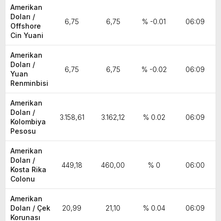
Amerikan
Doları /
6,75
6,75
% -0.01
06:09
Offshore
Cin Yuani
Amerikan
Doları /
6,75
6,75
% -0.02
06:09
Yuan
Renminbisi
Amerikan
Doları /
3.158,61
3.162,12
% 0.02
06:09
Kolombiya
Pesosu
Amerikan
Doları /
449,18
460,00
% 0
06:00
Kosta Rika
Colonu
Amerikan
Doları / Çek
20,99
21,10
% 0.04
06:09
Korunası