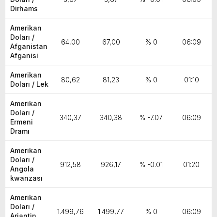
Dirhams
Amerikan
Doları /
64,00
67,00
% 0
06:09
Afganistan
Afganisi
Amerikan
80,62
81,23
% 0
01:10
Doları / Lek
Amerikan
Doları /
340,37
340,38
% -7.07
06:09
Ermeni
Dramı
Amerikan
Doları /
912,58
926,17
% -0.01
01:20
Angola
kwanzası
Amerikan
Doları /
1.499,76
1.499,77
% 0
06:09
Arjantin