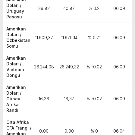
Doları /
39,82
40,87
% 0.2
06:09
Uruguay
Pesosu
Amerikan
Doları /
11.909,37
11.970,14
% 0.21
06:09
Özbekistan
Somu
Amerikan
Doları /
26.244,08
26.249,32
% -0.02
06:09
Vietnam
Dongu
Amerikan
Doları /
Güney
16,36
16,37
% -0.02
06:09
Afrika
Randı
Orta Afrika
CFA Frangı /
0,00
0,00
% 0
06:04
Amerikan