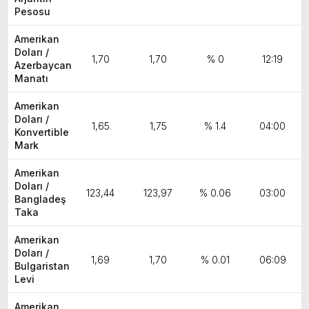
Pesosu
Amerikan
Doları /
1,70
1,70
% 0
12:19
Azerbaycan
Manatı
Amerikan
Doları /
1,65
1,75
% 1.4
04:00
Konvertible
Mark
Amerikan
Doları /
123,44
123,97
% 0.06
03:00
Bangladeş
Taka
Amerikan
Doları /
1,69
1,70
% 0.01
06:09
Bulgaristan
Levi
Amerikan