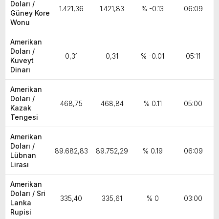
Doları /
1.421,36
1.421,83
% -0.13
06:09
Güney Kore
Wonu
Amerikan
Doları /
0,31
0,31
% -0.01
05:11
Kuveyt
Dinarı
Amerikan
Doları /
468,75
468,84
% 0.11
05:00
Kazak
Tengesi
Amerikan
Doları /
89.682,83
89.752,29
% 0.19
06:09
Lübnan
Lirası
Amerikan
Doları / Sri
335,40
335,61
% 0
03:00
Lanka
Rupisi