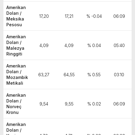
Amerikan
Doları /
17,20
17,21
% -0.04
06:09
Meksika
Pesosu
Amerikan
Doları /
4,09
4,09
% 0.04
05:40
Malezya
Ringgiti
Amerikan
Doları /
63,27
64,55
% 0.55
03:10
Mozambik
Metikali
Amerikan
Doları /
9,54
9,55
% 0.02
06:09
Norveç
Kronu
Amerikan
Doları /