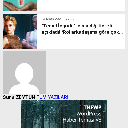
03 Nisan 2023 - 22:27
‘Temel İçgüdü’ için aldığı ücreti
açıkladı! ‘Rol arkadaşıma göre çok
az kazandım’
Suna ZEYTUN
TÜM YAZILARI