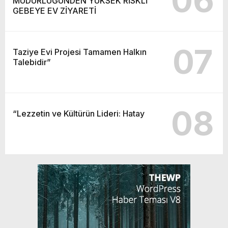
06
MÜDÜRLÜĞÜNDEN YÜKSEK RİSKLİ
GEBEYE EV ZİYARETİ
07
Taziye Evi Projesi Tamamen Halkın
Talebidir”
08
“Lezzetin ve Kültürün Lideri: Hatay