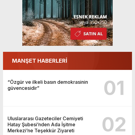
MANŞET HABERLERİ
01
“Özgür ve ilkeli basın demokrasinin
güvencesidir”
02
Uluslararası Gazeteciler Cemiyeti
Hatay Şubesi’nden Ada İşitme
Merkezi’ne Teşekkür Ziyareti