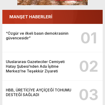
MANŞET HABERLERİ
01
“Özgür ve ilkeli basın demokrasinin
güvencesidir”
02
Uluslararası Gazeteciler Cemiyeti
Hatay Şubesi’nden Ada İşitme
Merkezi’ne Teşekkür Ziyareti
03
HBB, ÜRETİCİYE AYÇİÇEĞİ TOHUMU
DESTEĞİ SAĞLADI