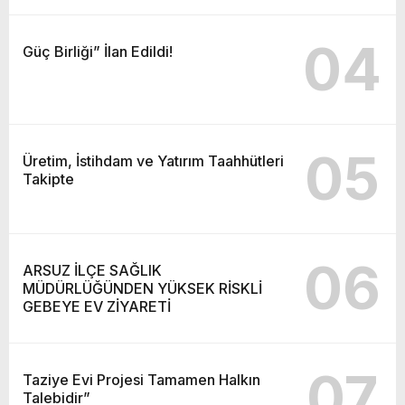
04
Güç Birliği” İlan Edildi!
05
Üretim, İstihdam ve Yatırım Taahhütleri
Takipte
06
ARSUZ İLÇE SAĞLIK
MÜDÜRLÜĞÜNDEN YÜKSEK RİSKLİ
GEBEYE EV ZİYARETİ
07
Taziye Evi Projesi Tamamen Halkın
Talebidir”