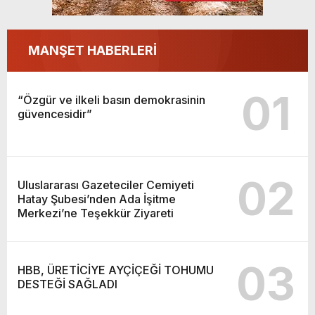
MANŞET HABERLERİ
01
“Özgür ve ilkeli basın demokrasinin
güvencesidir”
02
Uluslararası Gazeteciler Cemiyeti
Hatay Şubesi’nden Ada İşitme
Merkezi’ne Teşekkür Ziyareti
03
HBB, ÜRETİCİYE AYÇİÇEĞİ TOHUMU
DESTEĞİ SAĞLADI