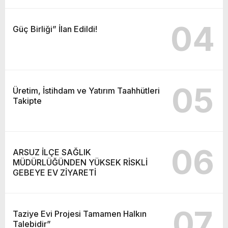
04
Güç Birliği” İlan Edildi!
05
Üretim, İstihdam ve Yatırım Taahhütleri
Takipte
06
ARSUZ İLÇE SAĞLIK
MÜDÜRLÜĞÜNDEN YÜKSEK RİSKLİ
GEBEYE EV ZİYARETİ
07
Taziye Evi Projesi Tamamen Halkın
Talebidir”