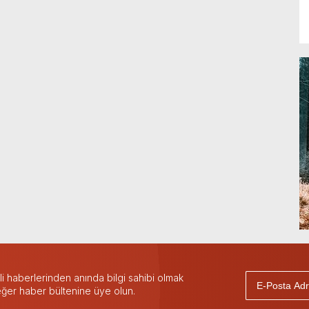
 haberlerinden anında bilgi sahibi olmak
 eğer haber bültenine üye olun.