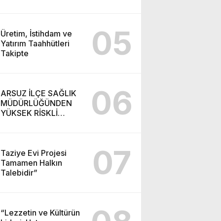
05
Üretim, İstihdam ve
Yatırım Taahhütleri
Takipte
06
ARSUZ İLÇE SAĞLIK
MÜDÜRLÜĞÜNDEN
YÜKSEK RİSKLİ
GEBEYE EV ZİYARETİ
07
Taziye Evi Projesi
Tamamen Halkın
Talebidir”
“Lezzetin ve Kültürün