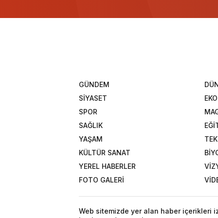
GÜNDEM
DÜ
SİYASET
EK
SPOR
MAG
SAĞLIK
EĞİ
YAŞAM
TEK
KÜLTÜR SANAT
BİY
YEREL HABERLER
VİZ
FOTO GALERİ
VİD
Web sitemizde yer alan haber içerikleri 