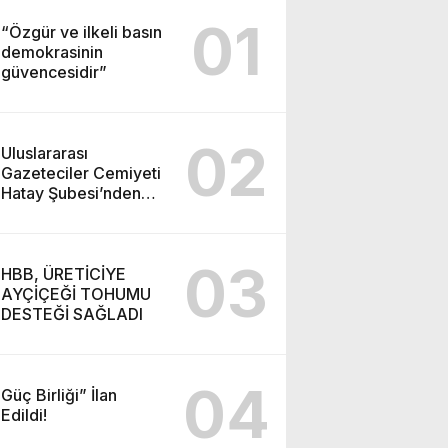
01
“Özgür ve ilkeli basın
demokrasinin
güvencesidir”
02
Uluslararası
Gazeteciler Cemiyeti
Hatay Şubesi’nden
Ada İşitme
Merkezi’ne Teşekkür
Ziyareti
03
HBB, ÜRETİCİYE
AYÇİÇEĞİ TOHUMU
DESTEĞİ SAĞLADI
04
Güç Birliği” İlan
Edildi!