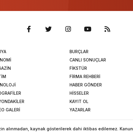
NYA
BURÇLAR
ONOMİ
CANLI SONUÇLAR
AZİN
FİKSTÜR
TİM
FİRMA REHBERİ
NOLOJİ
HABER GÖNDER
OGRAFİLER
HİSSELER
YONDAKİLER
KAYIT OL
EO GALERİ
YAZARLAR
izin alınmadan, kaynak gösterilerek dahi iktibas edilemez. Kanun