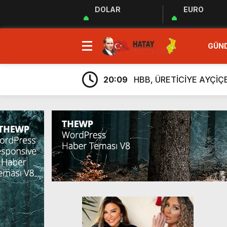
DOLAR
EURO
23:35
MUHTARLAR AKADEMİSİ
GÜN
9:33
“Özgür ve ilkeli basın 
20:17
Uluslararası Gazetecile
20:09
HBB, ÜRETİCİYE AYÇİ
20:05
Güç Birliği” İlan Edildi!
6:38
Üretim, İstihdam ve Yatı
6:23
ARSUZ İLÇE SAĞLIK M
6:13
Taziye Evi Projesi Tama
5:54
“Lezzetin ve Kültürün Li
5:48
Hatay Depki Halk Oyunla
23:35
MUHTARLAR AKADEMİSİ
9:33
“Özgür ve ilkeli basın 