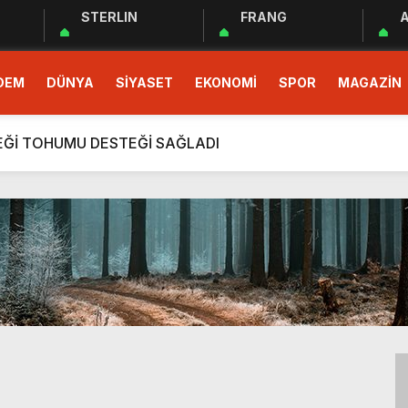
STERLIN
FRANG
A
 EĞİTİM PROGRAMI BAŞLADI
DEM
DÜNYA
SİYASET
EKONOMİ
SPOR
MAGAZİN
demokrasinin güvencesidir”
r Cemiyeti Hatay Şubesi’nden Ada İşitme Merkezi’ne Teşekkü
ÇEĞİ TOHUMU DESTEĞİ SAĞLADI
rım Taahhütleri Takipte
ÜDÜRLÜĞÜNDEN YÜKSEK RİSKLİ GEBEYE EV ZİYARETİ
men Halkın Talebidir”
deri: Hatay
rı Ekibi Türkiye Üçüncüsü Oldu
 EĞİTİM PROGRAMI BAŞLADI
demokrasinin güvencesidir”