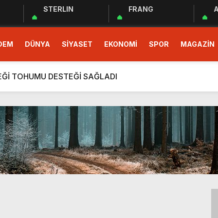
STERLIN
FRANG
A
 EĞİTİM PROGRAMI BAŞLADI
DEM
DÜNYA
SİYASET
EKONOMİ
SPOR
MAGAZİN
demokrasinin güvencesidir”
r Cemiyeti Hatay Şubesi’nden Ada İşitme Merkezi’ne Teşekkü
ÇEĞİ TOHUMU DESTEĞİ SAĞLADI
rım Taahhütleri Takipte
ÜDÜRLÜĞÜNDEN YÜKSEK RİSKLİ GEBEYE EV ZİYARETİ
men Halkın Talebidir”
deri: Hatay
rı Ekibi Türkiye Üçüncüsü Oldu
 EĞİTİM PROGRAMI BAŞLADI
demokrasinin güvencesidir”