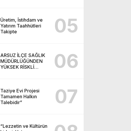
05
Üretim, İstihdam ve
Yatırım Taahhütleri
Takipte
06
ARSUZ İLÇE SAĞLIK
MÜDÜRLÜĞÜNDEN
YÜKSEK RİSKLİ
GEBEYE EV ZİYARETİ
07
Taziye Evi Projesi
Tamamen Halkın
Talebidir”
“Lezzetin ve Kültürün