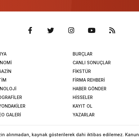
NYA
BURÇLAR
ONOMİ
CANLI SONUÇLAR
AZİN
FİKSTÜR
TİM
FİRMA REHBERİ
NOLOJİ
HABER GÖNDER
OGRAFİLER
HİSSELER
YONDAKİLER
KAYIT OL
EO GALERİ
YAZARLAR
izin alınmadan, kaynak gösterilerek dahi iktibas edilemez. Kanun