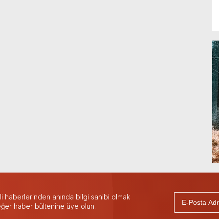
 haberlerinden anında bilgi sahibi olmak
 eğer haber bültenine üye olun.