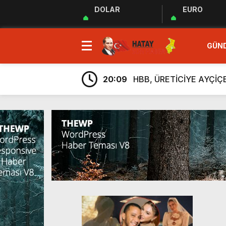
DOLAR
EURO
23:35
MUHTARLAR AKADEMİSİ
GÜN
9:33
“Özgür ve ilkeli basın 
20:17
Uluslararası Gazetecile
20:09
HBB, ÜRETİCİYE AYÇİ
20:05
Güç Birliği” İlan Edildi!
6:38
Üretim, İstihdam ve Yatı
6:23
ARSUZ İLÇE SAĞLIK M
6:13
Taziye Evi Projesi Tama
5:54
“Lezzetin ve Kültürün Li
5:48
Hatay Depki Halk Oyunla
23:35
MUHTARLAR AKADEMİSİ
9:33
“Özgür ve ilkeli basın 