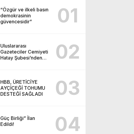
01
“Özgür ve ilkeli basın
demokrasinin
güvencesidir”
02
Uluslararası
Gazeteciler Cemiyeti
Hatay Şubesi’nden
Ada İşitme
Merkezi’ne Teşekkür
Ziyareti
03
HBB, ÜRETİCİYE
AYÇİÇEĞİ TOHUMU
DESTEĞİ SAĞLADI
04
Güç Birliği” İlan
Edildi!