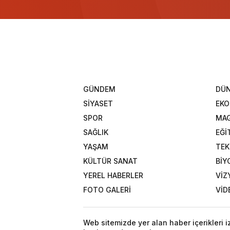
GÜNDEM
DÜ
SİYASET
EK
SPOR
MAG
SAĞLIK
EĞİ
YAŞAM
TEK
KÜLTÜR SANAT
BİY
YEREL HABERLER
VİZ
FOTO GALERİ
VİD
Web sitemizde yer alan haber içerikleri 