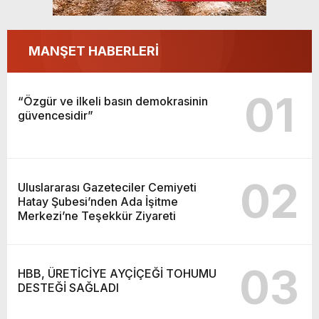
MANŞET HABERLERİ
01
“Özgür ve ilkeli basın demokrasinin
güvencesidir”
02
Uluslararası Gazeteciler Cemiyeti
Hatay Şubesi’nden Ada İşitme
Merkezi’ne Teşekkür Ziyareti
03
HBB, ÜRETİCİYE AYÇİÇEĞİ TOHUMU
DESTEĞİ SAĞLADI