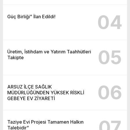
04
Güç Birliği” İlan Edildi!
05
Üretim, İstihdam ve Yatırım Taahhütleri
Takipte
06
ARSUZ İLÇE SAĞLIK
MÜDÜRLÜĞÜNDEN YÜKSEK RİSKLİ
GEBEYE EV ZİYARETİ
07
Taziye Evi Projesi Tamamen Halkın
Talebidir”