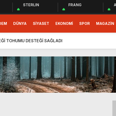
STERLIN
FRANG
A
 EĞİTİM PROGRAMI BAŞLADI
DEM
DÜNYA
SİYASET
EKONOMİ
SPOR
MAGAZİN
demokrasinin güvencesidir”
r Cemiyeti Hatay Şubesi’nden Ada İşitme Merkezi’ne Teşekkü
ÇEĞİ TOHUMU DESTEĞİ SAĞLADI
rım Taahhütleri Takipte
ÜDÜRLÜĞÜNDEN YÜKSEK RİSKLİ GEBEYE EV ZİYARETİ
men Halkın Talebidir”
deri: Hatay
rı Ekibi Türkiye Üçüncüsü Oldu
 EĞİTİM PROGRAMI BAŞLADI
demokrasinin güvencesidir”