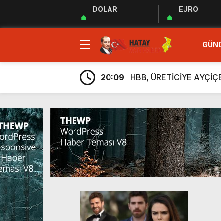
DOLAR
EURO
23:35
MUHTARLAR AKADEMİSİ
GÜN
9:33
“Özgür ve ilkeli basın 
20:17
Uluslararası Gazetecile
20:09
HBB, ÜRETİCİYE AYÇİ
20:05
Güç Birliği” İlan Edildi!
6:38
Üretim, İstihdam ve Yatı
6:23
ARSUZ İLÇE SAĞLIK M
6:13
Taziye Evi Projesi Tama
5:54
“Lezzetin ve Kültürün Li
5:48
Hatay Depki Halk Oyunla
23:35
MUHTARLAR AKADEMİSİ
9:33
“Özgür ve ilkeli basın 