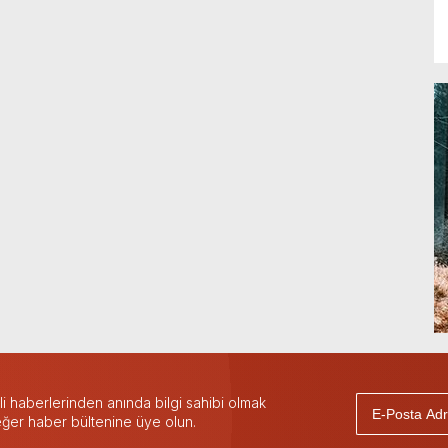
 haberlerinden anında bilgi sahibi olmak
 eğer haber bültenine üye olun.