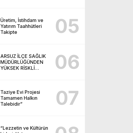
05
Üretim, İstihdam ve
Yatırım Taahhütleri
Takipte
06
ARSUZ İLÇE SAĞLIK
MÜDÜRLÜĞÜNDEN
YÜKSEK RİSKLİ
GEBEYE EV ZİYARETİ
07
Taziye Evi Projesi
Tamamen Halkın
Talebidir”
“Lezzetin ve Kültürün