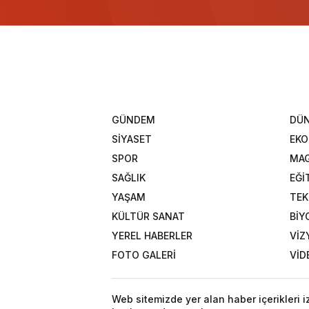
GÜNDEM
DÜ
SİYASET
EK
SPOR
MAG
SAĞLIK
EĞİ
YAŞAM
TEK
KÜLTÜR SANAT
BİY
YEREL HABERLER
VİZ
FOTO GALERİ
VİD
Web sitemizde yer alan haber içerikleri 