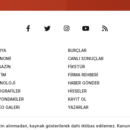
NYA
BURÇLAR
ONOMİ
CANLI SONUÇLAR
AZİN
FİKSTÜR
TİM
FİRMA REHBERİ
NOLOJİ
HABER GÖNDER
OGRAFİLER
HİSSELER
YONDAKİLER
KAYIT OL
EO GALERİ
YAZARLAR
izin alınmadan, kaynak gösterilerek dahi iktibas edilemez. Kanun