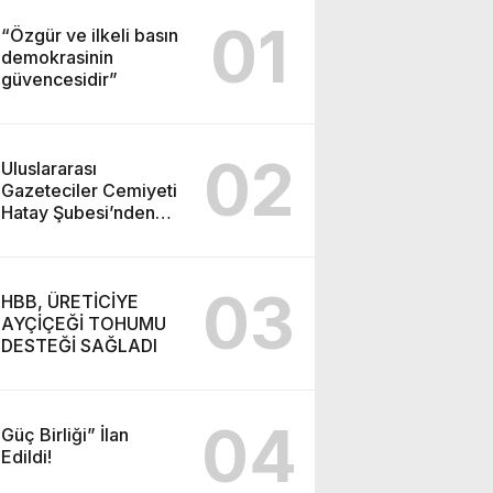
01
“Özgür ve ilkeli basın
demokrasinin
güvencesidir”
02
Uluslararası
Gazeteciler Cemiyeti
Hatay Şubesi’nden
Ada İşitme
Merkezi’ne Teşekkür
Ziyareti
03
HBB, ÜRETİCİYE
AYÇİÇEĞİ TOHUMU
DESTEĞİ SAĞLADI
04
Güç Birliği” İlan
Edildi!