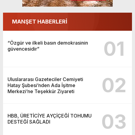
MANŞET HABERLERİ
01
“Özgür ve ilkeli basın demokrasinin
güvencesidir”
02
Uluslararası Gazeteciler Cemiyeti
Hatay Şubesi’nden Ada İşitme
Merkezi’ne Teşekkür Ziyareti
03
HBB, ÜRETİCİYE AYÇİÇEĞİ TOHUMU
DESTEĞİ SAĞLADI