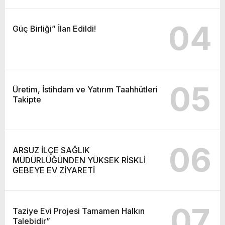
04
Güç Birliği” İlan Edildi!
05
Üretim, İstihdam ve Yatırım Taahhütleri
Takipte
06
ARSUZ İLÇE SAĞLIK
MÜDÜRLÜĞÜNDEN YÜKSEK RİSKLİ
GEBEYE EV ZİYARETİ
07
Taziye Evi Projesi Tamamen Halkın
Talebidir”