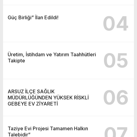
04
Güç Birliği” İlan Edildi!
05
Üretim, İstihdam ve Yatırım Taahhütleri
Takipte
06
ARSUZ İLÇE SAĞLIK
MÜDÜRLÜĞÜNDEN YÜKSEK RİSKLİ
GEBEYE EV ZİYARETİ
07
Taziye Evi Projesi Tamamen Halkın
Talebidir”