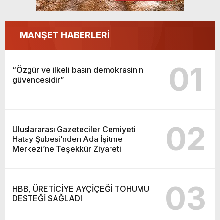
MANŞET HABERLERİ
01
“Özgür ve ilkeli basın demokrasinin
güvencesidir”
02
Uluslararası Gazeteciler Cemiyeti
Hatay Şubesi’nden Ada İşitme
Merkezi’ne Teşekkür Ziyareti
03
HBB, ÜRETİCİYE AYÇİÇEĞİ TOHUMU
DESTEĞİ SAĞLADI