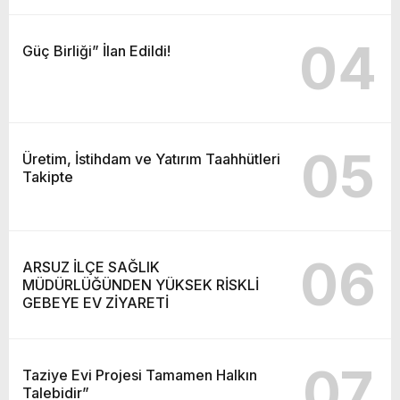
04
Güç Birliği” İlan Edildi!
05
Üretim, İstihdam ve Yatırım Taahhütleri
Takipte
06
ARSUZ İLÇE SAĞLIK
MÜDÜRLÜĞÜNDEN YÜKSEK RİSKLİ
GEBEYE EV ZİYARETİ
07
Taziye Evi Projesi Tamamen Halkın
Talebidir”