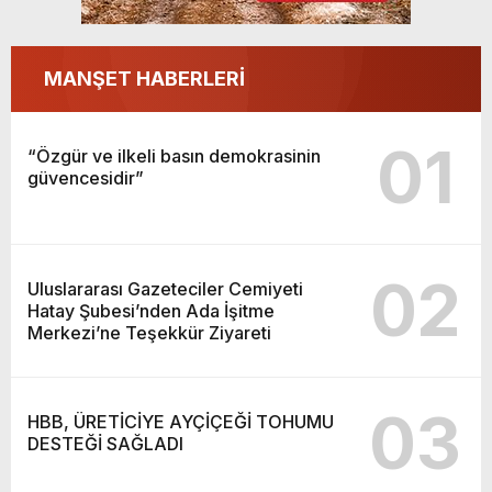
MANŞET HABERLERİ
01
“Özgür ve ilkeli basın demokrasinin
güvencesidir”
02
Uluslararası Gazeteciler Cemiyeti
Hatay Şubesi’nden Ada İşitme
Merkezi’ne Teşekkür Ziyareti
03
HBB, ÜRETİCİYE AYÇİÇEĞİ TOHUMU
DESTEĞİ SAĞLADI