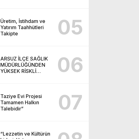
05
Üretim, İstihdam ve
Yatırım Taahhütleri
Takipte
06
ARSUZ İLÇE SAĞLIK
MÜDÜRLÜĞÜNDEN
YÜKSEK RİSKLİ
GEBEYE EV ZİYARETİ
07
Taziye Evi Projesi
Tamamen Halkın
Talebidir”
“Lezzetin ve Kültürün