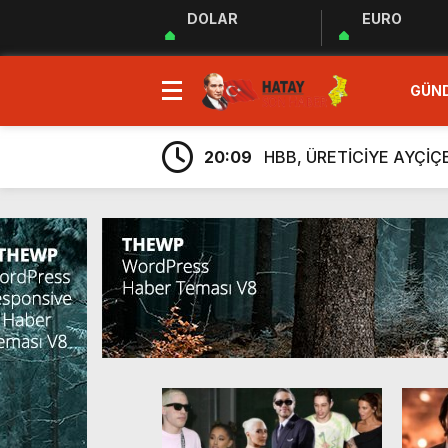
DOLAR
EURO
23:35
MUHTARLAR AKADEMİSİ
GÜN
9:33
“Özgür ve ilkeli basın 
20:17
Uluslararası Gazetecile
20:09
HBB, ÜRETİCİYE AYÇİ
20:05
Güç Birliği” İlan Edildi!
6:38
Üretim, İstihdam ve Yatı
6:23
ARSUZ İLÇE SAĞLIK M
6:13
Taziye Evi Projesi Tama
5:54
“Lezzetin ve Kültürün Li
5:48
Hatay Depki Halk Oyunla
23:35
MUHTARLAR AKADEMİSİ
9:33
“Özgür ve ilkeli basın 