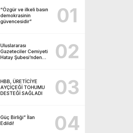
01
“Özgür ve ilkeli basın
demokrasinin
güvencesidir”
02
Uluslararası
Gazeteciler Cemiyeti
Hatay Şubesi’nden
Ada İşitme
Merkezi’ne Teşekkür
Ziyareti
03
HBB, ÜRETİCİYE
AYÇİÇEĞİ TOHUMU
DESTEĞİ SAĞLADI
04
Güç Birliği” İlan
Edildi!