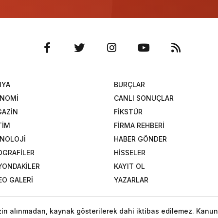
NYA
BURÇLAR
ONOMİ
CANLI SONUÇLAR
AZİN
FİKSTÜR
TİM
FİRMA REHBERİ
NOLOJİ
HABER GÖNDER
OGRAFİLER
HİSSELER
YONDAKİLER
KAYIT OL
EO GALERİ
YAZARLAR
izin alınmadan, kaynak gösterilerek dahi iktibas edilemez. Kanun