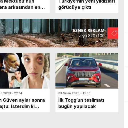
da Mektubu’nun
Türkiye’nin yeni yıldızları
ra arkasından en
görücüye çıktı
 anlar
an 2023 - 22:14
03 Nisan 2023 - 13:00
 Güven aylar sonra
İlk Togg’un teslimatı
ştu: İsterdim ki
bugün yapılacak
z Bulutsuz’u biraz
tırın