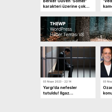
Berker Güven ‘Somer’
‘Ve
karakteri üzerine çok
kame
özel açıklamalar
özel
03 Nisan 2023 - 22:14
03 Nis
Yargı’da nefesler
Ozan
tutuldu! Ilgaz
konu
parmaklıklar ardında
Deni
araş