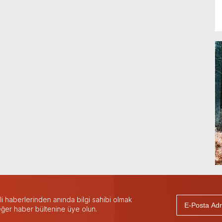
 haberlerinden anında bilgi sahibi olmak
 eğer haber bültenine üye olun.