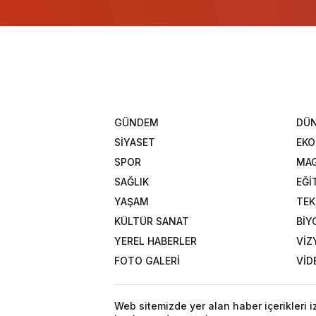
GÜNDEM
DÜ
SİYASET
EK
SPOR
MAG
SAĞLIK
EĞİ
YAŞAM
TEK
KÜLTÜR SANAT
BİY
YEREL HABERLER
VİZ
FOTO GALERİ
VİD
Web sitemizde yer alan haber içerikleri 