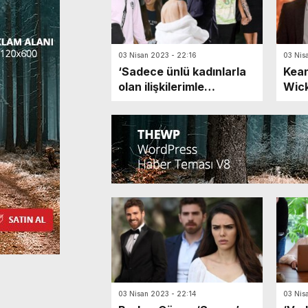
03 Nisan 2023 - 22:16
03 Nis
‘Sadece ünlü kadınlarla
Kean
olan ilişkilerimle
Wick
gündeme gelmek
figü
istemiyorum!’
03 Nisan 2023 - 22:14
03 Nis