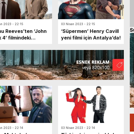
an 2023 - 22:15
03 Nisan 2023 - 22:15
S
u Reeves’ten ‘John
‘Süpermen’ Henry Cavill
 4’ filmindeki
yeni filmi için Antalya’da!
ranlara ilginç hediye!
an 2023 - 22:14
03 Nisan 2023 - 22:14