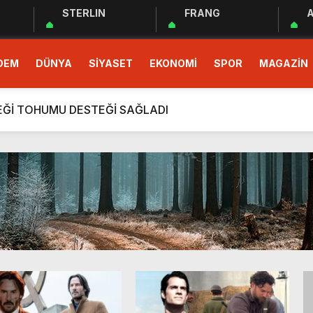
STERLIN
FRANG
A
 EĞİTİM PROGRAMI BAŞLADI
DEM
DÜNYA
SİYASET
EKONOMİ
SPOR
MAGAZİN
demokrasinin güvencesidir”
r Cemiyeti Hatay Şubesi’nden Ada İşitme Merkezi’ne Teşekkü
ÇEĞİ TOHUMU DESTEĞİ SAĞLADI
rım Taahhütleri Takipte
ÜDÜRLÜĞÜNDEN YÜKSEK RİSKLİ GEBEYE EV ZİYARETİ
men Halkın Talebidir”
deri: Hatay
rı Ekibi Türkiye Üçüncüsü Oldu
 EĞİTİM PROGRAMI BAŞLADI
demokrasinin güvencesidir”