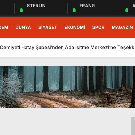
STERLIN
FRANG
A
DEM
DÜNYA
SİYASET
EKONOMİ
SPOR
MAGAZİN
 EĞİTİM PROGRAMI BAŞLADI
demokrasinin güvencesidir”
r Cemiyeti Hatay Şubesi’nden Ada İşitme Merkezi’ne Teşekkü
ÇEĞİ TOHUMU DESTEĞİ SAĞLADI
rım Taahhütleri Takipte
ÜDÜRLÜĞÜNDEN YÜKSEK RİSKLİ GEBEYE EV ZİYARETİ
men Halkın Talebidir”
deri: Hatay
rı Ekibi Türkiye Üçüncüsü Oldu
 EĞİTİM PROGRAMI BAŞLADI
demokrasinin güvencesidir”