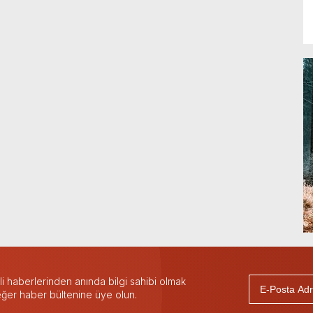
 haberlerinden anında bilgi sahibi olmak
 eğer haber bültenine üye olun.