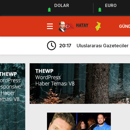
DOLAR
EURO
GÜN
23:35
MUHTARLAR AKADEMİSİ
9:33
“Özgür ve ilkeli basın 
20:17
Uluslararası Gazetecile
20:09
HBB, ÜRETİCİYE AYÇİ
20:05
Güç Birliği” İlan Edildi!
6:38
Üretim, İstihdam ve Yatı
6:23
ARSUZ İLÇE SAĞLIK M
6:13
Taziye Evi Projesi Tama
5:54
“Lezzetin ve Kültürün Li
5:48
Hatay Depki Halk Oyunla
23:35
MUHTARLAR AKADEMİSİ
9:33
“Özgür ve ilkeli basın 