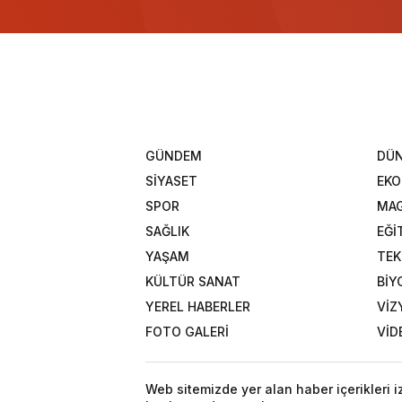
GÜNDEM
DÜ
SİYASET
EK
SPOR
MAG
SAĞLIK
EĞİ
YAŞAM
TEK
KÜLTÜR SANAT
BİY
YEREL HABERLER
VİZ
FOTO GALERİ
VİD
Web sitemizde yer alan haber içerikleri 