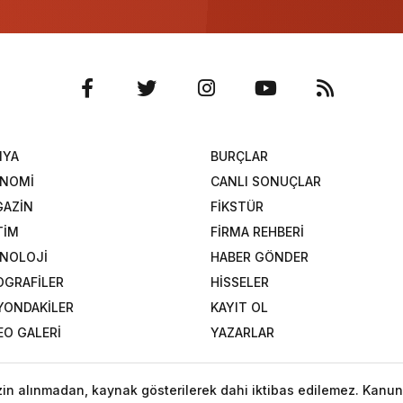
NYA
BURÇLAR
ONOMİ
CANLI SONUÇLAR
AZİN
FİKSTÜR
TİM
FİRMA REHBERİ
NOLOJİ
HABER GÖNDER
OGRAFİLER
HİSSELER
YONDAKİLER
KAYIT OL
EO GALERİ
YAZARLAR
izin alınmadan, kaynak gösterilerek dahi iktibas edilemez. Kanun