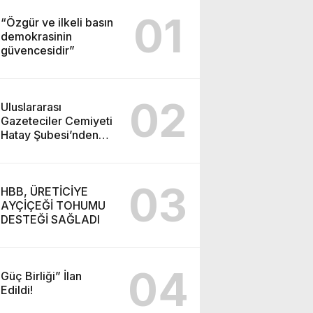
01
“Özgür ve ilkeli basın
demokrasinin
güvencesidir”
02
Uluslararası
Gazeteciler Cemiyeti
Hatay Şubesi’nden
Ada İşitme
Merkezi’ne Teşekkür
Ziyareti
03
HBB, ÜRETİCİYE
AYÇİÇEĞİ TOHUMU
DESTEĞİ SAĞLADI
04
Güç Birliği” İlan
Edildi!