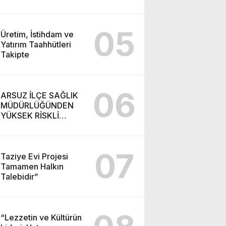
05
Üretim, İstihdam ve
Yatırım Taahhütleri
Takipte
06
ARSUZ İLÇE SAĞLIK
MÜDÜRLÜĞÜNDEN
YÜKSEK RİSKLİ
GEBEYE EV ZİYARETİ
07
Taziye Evi Projesi
Tamamen Halkın
Talebidir”
“Lezzetin ve Kültürün