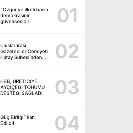
01
“Özgür ve ilkeli basın
demokrasinin
güvencesidir”
02
Uluslararası
Gazeteciler Cemiyeti
Hatay Şubesi’nden
Ada İşitme
Merkezi’ne Teşekkür
Ziyareti
03
HBB, ÜRETİCİYE
AYÇİÇEĞİ TOHUMU
DESTEĞİ SAĞLADI
04
Güç Birliği” İlan
Edildi!