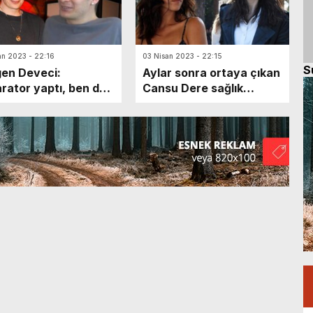
an 2023 - 22:16
03 Nisan 2023 - 22:15
S
en Deveci:
Aylar sonra ortaya çıkan
rator yaptı, ben de
Cansu Dere sağlık
rım!
durumu hakkında
konuştu