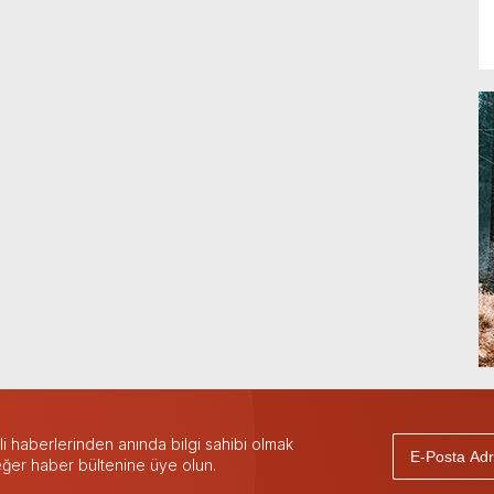
 haberlerinden anında bilgi sahibi olmak
 eğer haber bültenine üye olun.