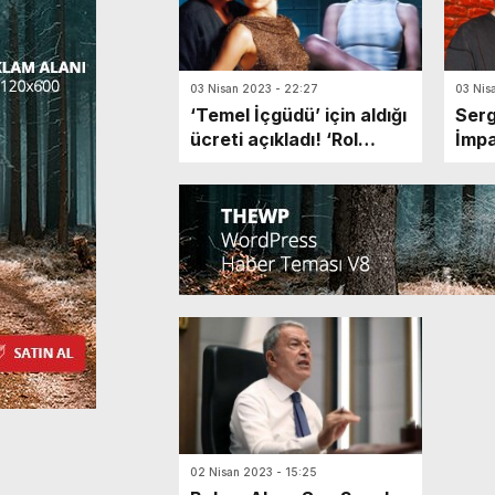
03 Nisan 2023 - 22:27
03 Nis
‘Temel İçgüdü’ için aldığı
Serg
ücreti açıkladı! ‘Rol
İmpa
arkadaşıma göre çok az
yapa
kazandım’
02 Nisan 2023 - 15:25