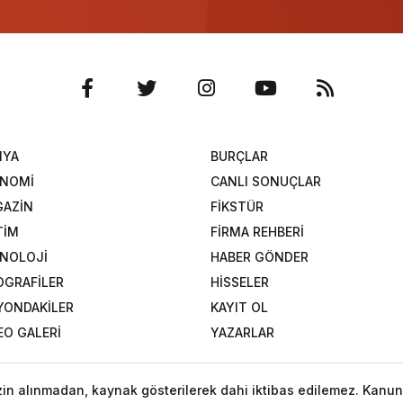
NYA
BURÇLAR
ONOMİ
CANLI SONUÇLAR
AZİN
FİKSTÜR
TİM
FİRMA REHBERİ
NOLOJİ
HABER GÖNDER
OGRAFİLER
HİSSELER
YONDAKİLER
KAYIT OL
EO GALERİ
YAZARLAR
izin alınmadan, kaynak gösterilerek dahi iktibas edilemez. Kanun