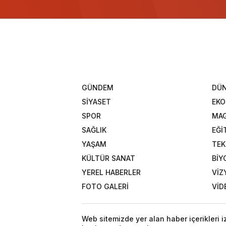
GÜNDEM
DÜ
SİYASET
EK
SPOR
MAG
SAĞLIK
EĞİ
YAŞAM
TEK
KÜLTÜR SANAT
BİY
YEREL HABERLER
VİZ
FOTO GALERİ
VİD
Web sitemizde yer alan haber içerikleri 