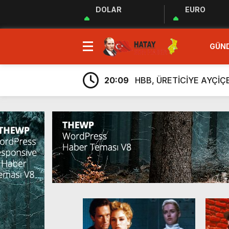
DOLAR
EURO
23:35
MUHTARLAR AKADEMİSİ
GÜN
9:33
“Özgür ve ilkeli basın 
20:17
Uluslararası Gazetecile
20:09
HBB, ÜRETİCİYE AYÇİ
20:05
Güç Birliği” İlan Edildi!
6:38
Üretim, İstihdam ve Yatı
6:23
ARSUZ İLÇE SAĞLIK M
6:13
Taziye Evi Projesi Tama
5:54
“Lezzetin ve Kültürün Li
5:48
Hatay Depki Halk Oyunla
23:35
MUHTARLAR AKADEMİSİ
9:33
“Özgür ve ilkeli basın 