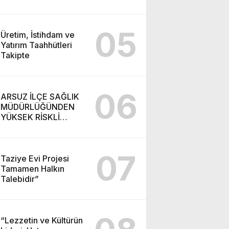
05
Üretim, İstihdam ve
Yatırım Taahhütleri
Takipte
06
ARSUZ İLÇE SAĞLIK
MÜDÜRLÜĞÜNDEN
YÜKSEK RİSKLİ
GEBEYE EV ZİYARETİ
07
Taziye Evi Projesi
Tamamen Halkın
Talebidir”
“Lezzetin ve Kültürün