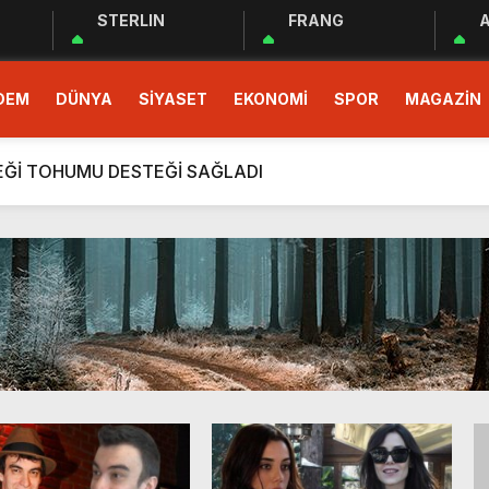
STERLIN
FRANG
A
 EĞİTİM PROGRAMI BAŞLADI
DEM
DÜNYA
SİYASET
EKONOMİ
SPOR
MAGAZİN
demokrasinin güvencesidir”
r Cemiyeti Hatay Şubesi’nden Ada İşitme Merkezi’ne Teşekkü
ÇEĞİ TOHUMU DESTEĞİ SAĞLADI
rım Taahhütleri Takipte
ÜDÜRLÜĞÜNDEN YÜKSEK RİSKLİ GEBEYE EV ZİYARETİ
men Halkın Talebidir”
deri: Hatay
rı Ekibi Türkiye Üçüncüsü Oldu
 EĞİTİM PROGRAMI BAŞLADI
demokrasinin güvencesidir”