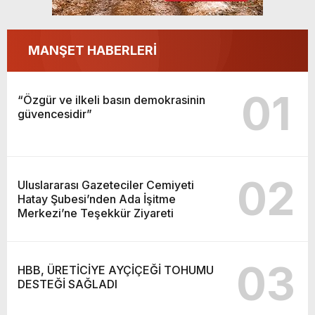
MANŞET HABERLERİ
01
“Özgür ve ilkeli basın demokrasinin
güvencesidir”
02
Uluslararası Gazeteciler Cemiyeti
Hatay Şubesi’nden Ada İşitme
Merkezi’ne Teşekkür Ziyareti
03
HBB, ÜRETİCİYE AYÇİÇEĞİ TOHUMU
DESTEĞİ SAĞLADI