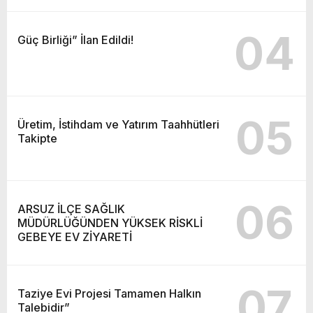
04
Güç Birliği” İlan Edildi!
05
Üretim, İstihdam ve Yatırım Taahhütleri
Takipte
06
ARSUZ İLÇE SAĞLIK
MÜDÜRLÜĞÜNDEN YÜKSEK RİSKLİ
GEBEYE EV ZİYARETİ
07
Taziye Evi Projesi Tamamen Halkın
Talebidir”