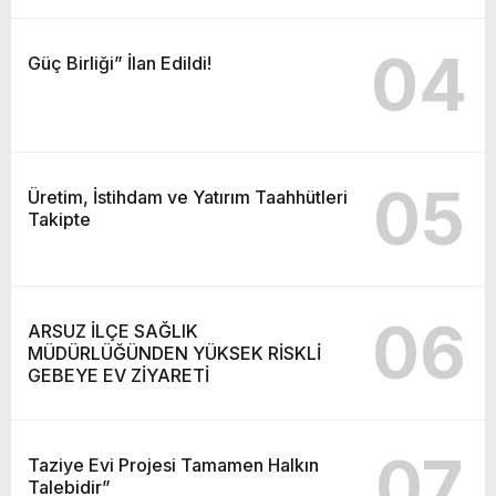
04
Güç Birliği” İlan Edildi!
05
Üretim, İstihdam ve Yatırım Taahhütleri
Takipte
06
ARSUZ İLÇE SAĞLIK
MÜDÜRLÜĞÜNDEN YÜKSEK RİSKLİ
GEBEYE EV ZİYARETİ
07
Taziye Evi Projesi Tamamen Halkın
Talebidir”