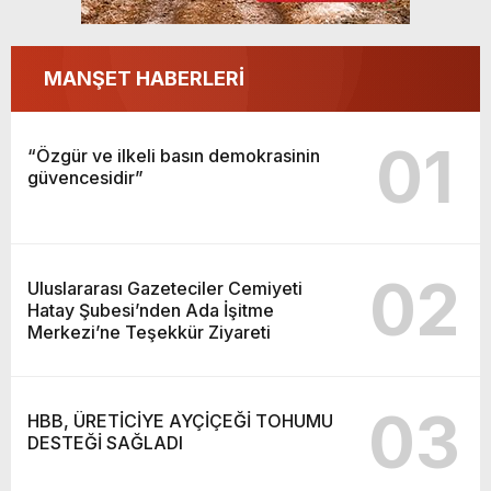
MANŞET HABERLERİ
01
“Özgür ve ilkeli basın demokrasinin
güvencesidir”
02
Uluslararası Gazeteciler Cemiyeti
Hatay Şubesi’nden Ada İşitme
Merkezi’ne Teşekkür Ziyareti
03
HBB, ÜRETİCİYE AYÇİÇEĞİ TOHUMU
DESTEĞİ SAĞLADI