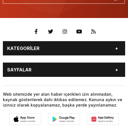
KATEGORİLER
GÜNDEM
DÜNYA
SAYFALAR
SİYASET
EKONOMİ
SPOR
MAGAZİN
BURÇLAR
CANLI BORSA
SAĞLIK
EĞİTİM
CANLI SONUÇLAR
CANLI TV
Web sitemizde yer alan haber içerikleri izin alınmadan,
YAŞAM
TEKNOLOJİ
kaynak gösterilerek dahi iktibas edilemez. Kanuna aykırı ve
FİKSTÜR
FİRMA EKLE
KÜLTÜR SANAT
BİYOGRAFİLER
izinsiz olarak kopyalanamaz, başka yerde yayınlanamaz.
FİRMA REHBERİ
GAZETELER
YEREL HABERLER
VİZYONDAKİLER
HABER GÖNDER
HAVA DURUMU
FOTO GALERİ
VİDEO GALERİ
HİSSELER
GİRİŞ YAP