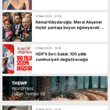
teklifi almadı
31 Mart 2023 - 21:09
Kemal Kılıçdaroğlu: Meral Akşener
hiçbir şantaja boyun eğmeyecek bir
liderdir
31 Mart 2023 - 13:38
HDP’li Sırrı Sakık: 100 yıllık
cumhuriyeti değiştireceğiz
31 Mart 2023 - 13:38