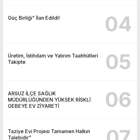
04
Güç Birliği” İlan Edildi!
05
Üretim, İstihdam ve Yatırım Taahhütleri
Takipte
06
ARSUZ İLÇE SAĞLIK
MÜDÜRLÜĞÜNDEN YÜKSEK RİSKLİ
GEBEYE EV ZİYARETİ
07
Taziye Evi Projesi Tamamen Halkın
Talebidir”