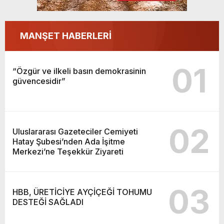
MANŞET HABERLERİ
01
“Özgür ve ilkeli basın demokrasinin
güvencesidir”
02
Uluslararası Gazeteciler Cemiyeti
Hatay Şubesi’nden Ada İşitme
Merkezi’ne Teşekkür Ziyareti
03
HBB, ÜRETİCİYE AYÇİÇEĞİ TOHUMU
DESTEĞİ SAĞLADI