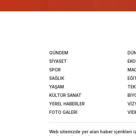
GÜNDEM
DÜ
SİYASET
EK
SPOR
MAG
SAĞLIK
EĞİ
YAŞAM
TEK
KÜLTÜR SANAT
BİY
YEREL HABERLER
VİZ
FOTO GALERİ
VİD
Web sitemizde yer alan haber içerikleri 