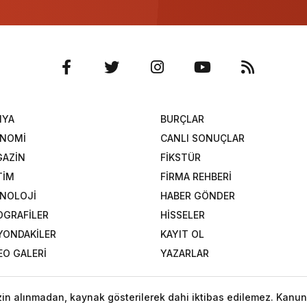
NYA
BURÇLAR
ONOMİ
CANLI SONUÇLAR
AZİN
FİKSTÜR
TİM
FİRMA REHBERİ
NOLOJİ
HABER GÖNDER
OGRAFİLER
HİSSELER
YONDAKİLER
KAYIT OL
EO GALERİ
YAZARLAR
izin alınmadan, kaynak gösterilerek dahi iktibas edilemez. Kanun