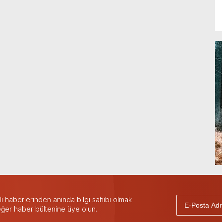
 haberlerinden anında bilgi sahibi olmak
 eğer haber bültenine üye olun.