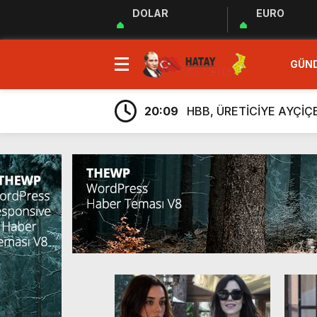
DOLAR
EURO
23:35
MUHTARLAR AKADEMİSİ
GÜN
9:33
“Özgür ve ilkeli basın 
20:17
Uluslararası Gazetecile
20:09
HBB, ÜRETİCİYE AYÇİ
20:05
Güç Birliği” İlan Edildi!
6:38
Üretim, İstihdam ve Yatı
6:23
ARSUZ İLÇE SAĞLIK M
6:13
Taziye Evi Projesi Tama
5:54
“Lezzetin ve Kültürün Li
5:48
Hatay Depki Halk Oyunla
23:35
MUHTARLAR AKADEMİSİ
9:33
“Özgür ve ilkeli basın 