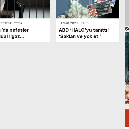
an 2023 - 22:14
31 Mart 2023 - 11:05
S
ı’da nefesler
ABD ‘HALO’yu tanıttı!
ldu! Ilgaz
‘Saklan ve yok et ‘
aklıklar ardında