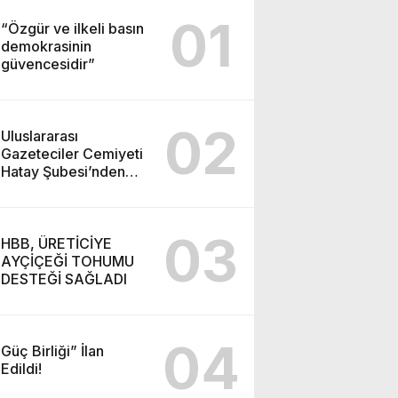
01
“Özgür ve ilkeli basın
demokrasinin
güvencesidir”
02
Uluslararası
Gazeteciler Cemiyeti
Hatay Şubesi’nden
Ada İşitme
Merkezi’ne Teşekkür
Ziyareti
03
HBB, ÜRETİCİYE
AYÇİÇEĞİ TOHUMU
DESTEĞİ SAĞLADI
04
Güç Birliği” İlan
Edildi!