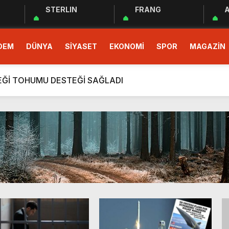
STERLIN
FRANG
A
 EĞİTİM PROGRAMI BAŞLADI
DEM
DÜNYA
SİYASET
EKONOMİ
SPOR
MAGAZİN
demokrasinin güvencesidir”
r Cemiyeti Hatay Şubesi’nden Ada İşitme Merkezi’ne Teşekkü
ÇEĞİ TOHUMU DESTEĞİ SAĞLADI
rım Taahhütleri Takipte
ÜDÜRLÜĞÜNDEN YÜKSEK RİSKLİ GEBEYE EV ZİYARETİ
men Halkın Talebidir”
deri: Hatay
rı Ekibi Türkiye Üçüncüsü Oldu
 EĞİTİM PROGRAMI BAŞLADI
demokrasinin güvencesidir”