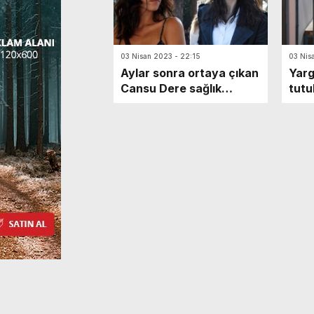
03 Nisan 2023 - 22:15
03 Nis
Aylar sonra ortaya çıkan
Yarg
Cansu Dere sağlık
tutu
durumu hakkında
parm
konuştu