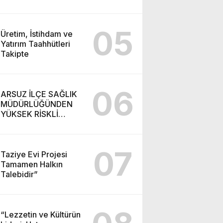
05
Üretim, İstihdam ve
Yatırım Taahhütleri
Takipte
06
ARSUZ İLÇE SAĞLIK
MÜDÜRLÜĞÜNDEN
YÜKSEK RİSKLİ
GEBEYE EV ZİYARETİ
07
Taziye Evi Projesi
Tamamen Halkın
Talebidir”
“Lezzetin ve Kültürün