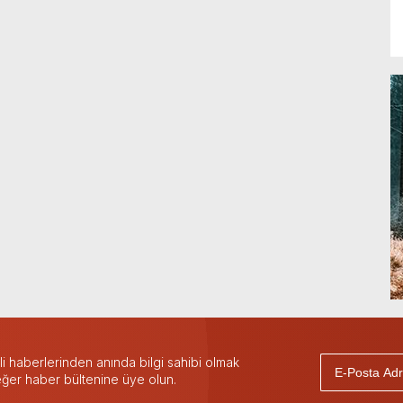
 haberlerinden anında bilgi sahibi olmak
 eğer haber bültenine üye olun.