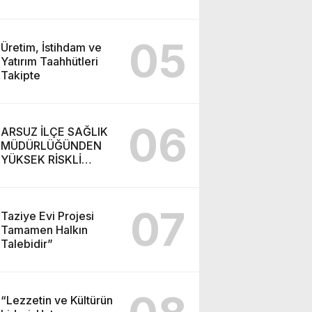
05
Üretim, İstihdam ve
Yatırım Taahhütleri
Takipte
06
ARSUZ İLÇE SAĞLIK
MÜDÜRLÜĞÜNDEN
YÜKSEK RİSKLİ
GEBEYE EV ZİYARETİ
07
Taziye Evi Projesi
Tamamen Halkın
Talebidir”
“Lezzetin ve Kültürün