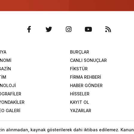
NYA
BURÇLAR
ONOMİ
CANLI SONUÇLAR
AZİN
FİKSTÜR
TİM
FİRMA REHBERİ
NOLOJİ
HABER GÖNDER
OGRAFİLER
HİSSELER
YONDAKİLER
KAYIT OL
EO GALERİ
YAZARLAR
izin alınmadan, kaynak gösterilerek dahi iktibas edilemez. Kanun