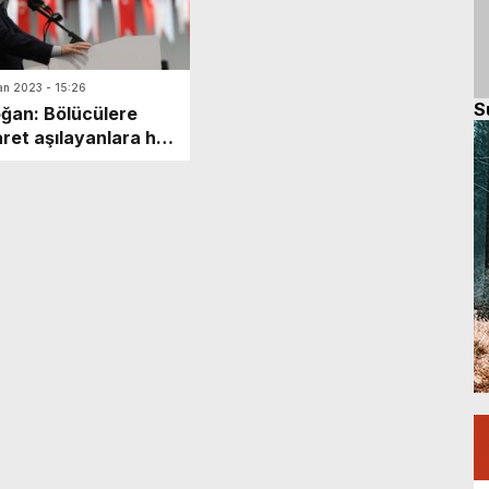
an 2023 - 15:26
S
ğan: Bölücülere
ret aşılayanlara hak
kleri dersi vermenizi
iyorum