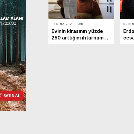
03 Nisan 2023 - 13:01
02 Nis
Evinin kirasının yüzde
Erdo
250 arttığını ihtarname
cesa
ile öğrendi
etti
bekl