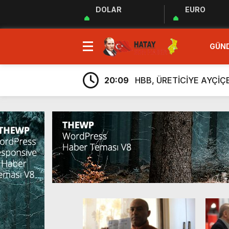
DOLAR
EURO
23:35
MUHTARLAR AKADEMİSİ
GÜN
9:33
“Özgür ve ilkeli basın 
20:17
Uluslararası Gazetecile
20:09
HBB, ÜRETİCİYE AYÇİ
20:05
Güç Birliği” İlan Edildi!
6:38
Üretim, İstihdam ve Yatı
6:23
ARSUZ İLÇE SAĞLIK M
6:13
Taziye Evi Projesi Tama
5:54
“Lezzetin ve Kültürün Li
5:48
Hatay Depki Halk Oyunla
23:35
MUHTARLAR AKADEMİSİ
9:33
“Özgür ve ilkeli basın 