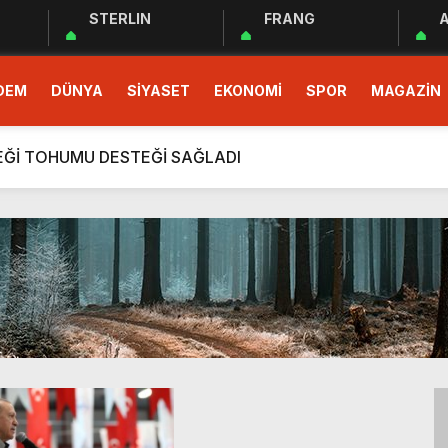
STERLIN
FRANG
A
 EĞİTİM PROGRAMI BAŞLADI
DEM
DÜNYA
SİYASET
EKONOMİ
SPOR
MAGAZİN
demokrasinin güvencesidir”
r Cemiyeti Hatay Şubesi’nden Ada İşitme Merkezi’ne Teşekkü
ÇEĞİ TOHUMU DESTEĞİ SAĞLADI
rım Taahhütleri Takipte
ÜDÜRLÜĞÜNDEN YÜKSEK RİSKLİ GEBEYE EV ZİYARETİ
men Halkın Talebidir”
deri: Hatay
rı Ekibi Türkiye Üçüncüsü Oldu
 EĞİTİM PROGRAMI BAŞLADI
demokrasinin güvencesidir”