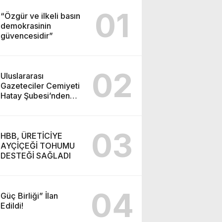
01
“Özgür ve ilkeli basın
demokrasinin
güvencesidir”
02
Uluslararası
Gazeteciler Cemiyeti
Hatay Şubesi’nden
Ada İşitme
Merkezi’ne Teşekkür
Ziyareti
03
HBB, ÜRETİCİYE
AYÇİÇEĞİ TOHUMU
DESTEĞİ SAĞLADI
04
Güç Birliği” İlan
Edildi!