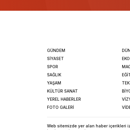
GÜNDEM
DÜ
SİYASET
EK
SPOR
MAG
SAĞLIK
EĞİ
YAŞAM
TEK
KÜLTÜR SANAT
BİY
YEREL HABERLER
VİZ
FOTO GALERİ
VİD
Web sitemizde yer alan haber içerikleri 