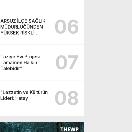
06
ARSUZ İLÇE SAĞLIK
MÜDÜRLÜĞÜNDEN
YÜKSEK RİSKLİ
GEBEYE EV ZİYARETİ
07
Taziye Evi Projesi
Tamamen Halkın
Talebidir”
08
“Lezzetin ve Kültürün
Lideri: Hatay