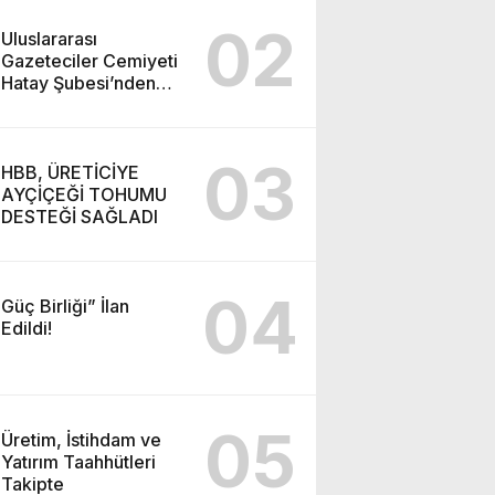
02
Uluslararası
Gazeteciler Cemiyeti
Hatay Şubesi’nden
Ada İşitme
Merkezi’ne Teşekkür
Ziyareti
03
HBB, ÜRETİCİYE
AYÇİÇEĞİ TOHUMU
DESTEĞİ SAĞLADI
04
Güç Birliği” İlan
Edildi!
05
Üretim, İstihdam ve
Yatırım Taahhütleri
Takipte