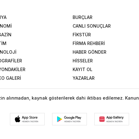
NYA
BURÇLAR
ONOMİ
CANLI SONUÇLAR
AZİN
FİKSTÜR
TİM
FİRMA REHBERİ
NOLOJİ
HABER GÖNDER
OGRAFİLER
HİSSELER
YONDAKİLER
KAYIT OL
EO GALERİ
YAZARLAR
izin alınmadan, kaynak gösterilerek dahi iktibas edilemez. Kanun