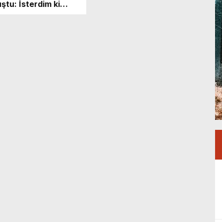
ştu: İsterdim ki
z Bulutsuz’u biraz
tırın