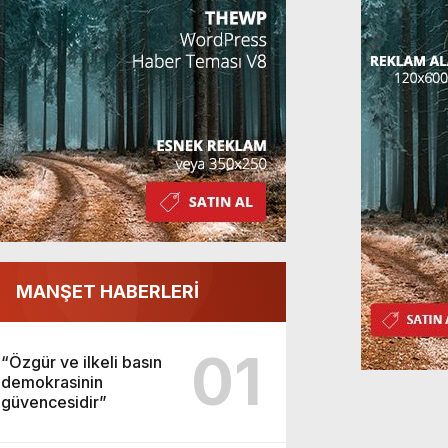
MANŞET HABERLERİ
01
“Özgür ve ilkeli basın
demokrasinin
güvencesidir”