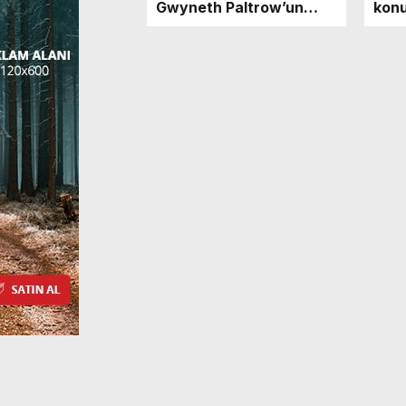
Gwyneth Paltrow’un
konu
davaları karşılaştırıldı!
Deni
Neden biri kazanırken
araş
diğeri kaybetti?