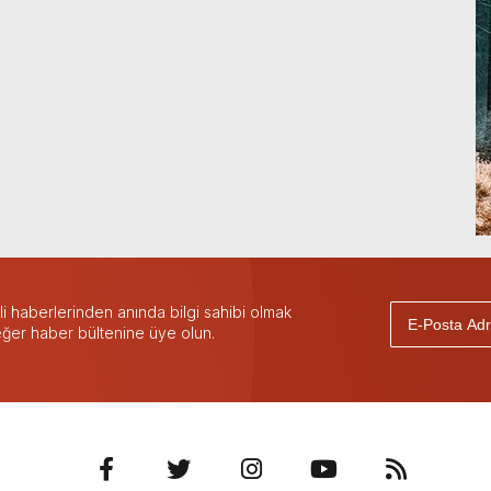
 haberlerinden anında bilgi sahibi olmak
 eğer haber bültenine üye olun.