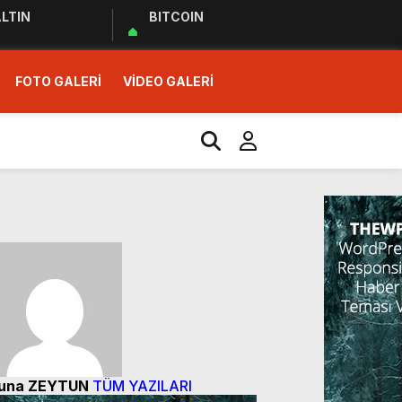
LTIN
BITCOIN
FOTO GALERİ
VİDEO GALERİ
r Ziyareti
una ZEYTUN
TÜM YAZILARI