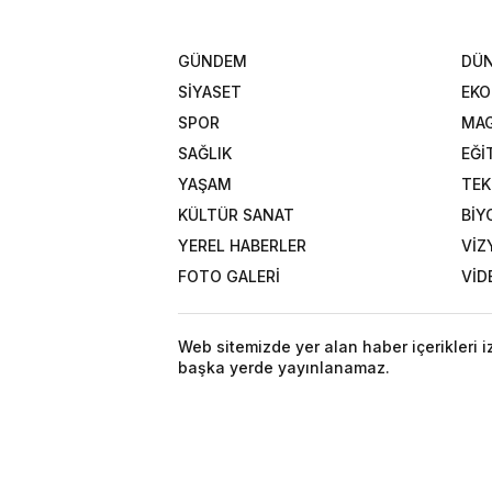
GÜNDEM
DÜ
SİYASET
EK
SPOR
MAG
SAĞLIK
EĞİ
YAŞAM
TEK
KÜLTÜR SANAT
BİY
YEREL HABERLER
VİZ
FOTO GALERİ
VİD
Web sitemizde yer alan haber içerikleri 
başka yerde yayınlanamaz.