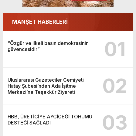
MANŞET HABERLERİ
01
“Özgür ve ilkeli basın demokrasinin
güvencesidir”
02
Uluslararası Gazeteciler Cemiyeti
Hatay Şubesi’nden Ada İşitme
Merkezi’ne Teşekkür Ziyareti
03
HBB, ÜRETİCİYE AYÇİÇEĞİ TOHUMU
DESTEĞİ SAĞLADI