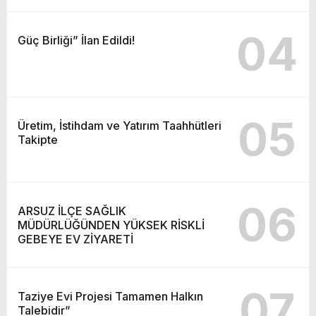
04
Güç Birliği” İlan Edildi!
05
Üretim, İstihdam ve Yatırım Taahhütleri
Takipte
06
ARSUZ İLÇE SAĞLIK
MÜDÜRLÜĞÜNDEN YÜKSEK RİSKLİ
GEBEYE EV ZİYARETİ
07
Taziye Evi Projesi Tamamen Halkın
Talebidir”