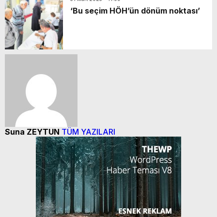
‘Bu seçim HÖH’ün dönüm noktası’
Suna ZEYTUN
TÜM YAZILARI