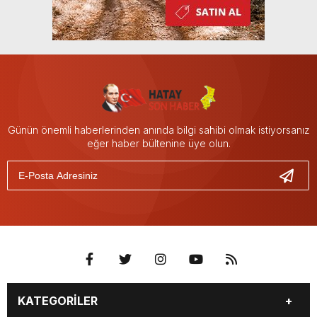
Günün önemli haberlerinden anında bilgi sahibi olmak istiyorsanız
eğer haber bültenine üye olun.
KATEGORİLER