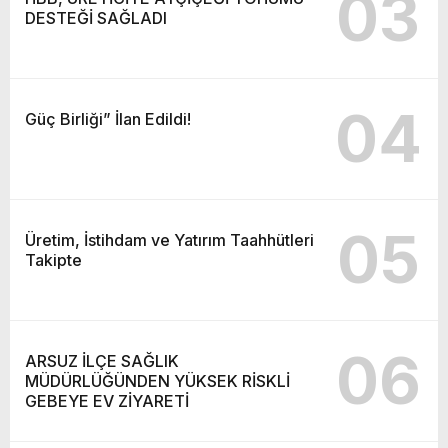
03
DESTEĞİ SAĞLADI
04
Güç Birliği” İlan Edildi!
05
Üretim, İstihdam ve Yatırım Taahhütleri
Takipte
06
ARSUZ İLÇE SAĞLIK
MÜDÜRLÜĞÜNDEN YÜKSEK RİSKLİ
GEBEYE EV ZİYARETİ