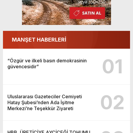
MANŞET HABERLERİ
01
“Özgür ve ilkeli basın demokrasinin
güvencesidir”
02
Uluslararası Gazeteciler Cemiyeti
Hatay Şubesi’nden Ada İşitme
Merkezi’ne Teşekkür Ziyareti
HBB, ÜRETİCİYE AYÇİÇEĞİ TOHUMU