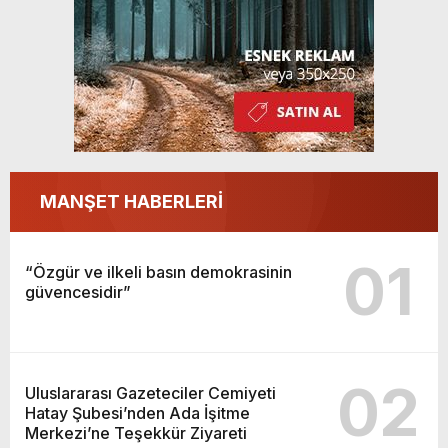
MANŞET HABERLERİ
01
“Özgür ve ilkeli basın demokrasinin
güvencesidir”
02
Uluslararası Gazeteciler Cemiyeti
Hatay Şubesi’nden Ada İşitme
Merkezi’ne Teşekkür Ziyareti