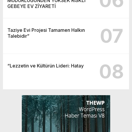
06
MÜDÜRLÜĞÜNDEN YÜKSEK RİSKLİ
GEBEYE EV ZİYARETİ
07
Taziye Evi Projesi Tamamen Halkın
Talebidir”
08
“Lezzetin ve Kültürün Lideri: Hatay