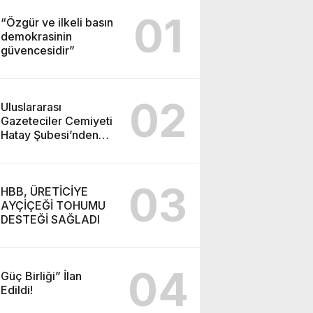
01
“Özgür ve ilkeli basın
demokrasinin
güvencesidir”
02
Uluslararası
Gazeteciler Cemiyeti
Hatay Şubesi’nden
Ada İşitme
Merkezi’ne Teşekkür
Ziyareti
03
HBB, ÜRETİCİYE
AYÇİÇEĞİ TOHUMU
DESTEĞİ SAĞLADI
04
Güç Birliği” İlan
Edildi!