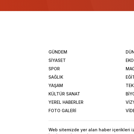
GÜNDEM
DÜ
SİYASET
EK
SPOR
MAG
SAĞLIK
EĞİ
YAŞAM
TEK
KÜLTÜR SANAT
BİY
YEREL HABERLER
VİZ
FOTO GALERİ
VİD
Web sitemizde yer alan haber içerikleri 