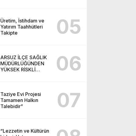
05
Üretim, İstihdam ve
Yatırım Taahhütleri
Takipte
06
ARSUZ İLÇE SAĞLIK
MÜDÜRLÜĞÜNDEN
YÜKSEK RİSKLİ
GEBEYE EV ZİYARETİ
07
Taziye Evi Projesi
Tamamen Halkın
Talebidir”
“Lezzetin ve Kültürün