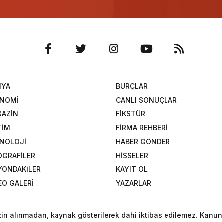
NYA
BURÇLAR
ONOMİ
CANLI SONUÇLAR
AZİN
FİKSTÜR
TİM
FİRMA REHBERİ
NOLOJİ
HABER GÖNDER
OGRAFİLER
HİSSELER
YONDAKİLER
KAYIT OL
EO GALERİ
YAZARLAR
izin alınmadan, kaynak gösterilerek dahi iktibas edilemez. Kanun