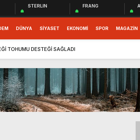
STERLIN
FRANG
A
 EĞİTİM PROGRAMI BAŞLADI
DEM
DÜNYA
SİYASET
EKONOMİ
SPOR
MAGAZİN
demokrasinin güvencesidir”
r Cemiyeti Hatay Şubesi’nden Ada İşitme Merkezi’ne Teşekkü
ÇEĞİ TOHUMU DESTEĞİ SAĞLADI
rım Taahhütleri Takipte
ÜDÜRLÜĞÜNDEN YÜKSEK RİSKLİ GEBEYE EV ZİYARETİ
men Halkın Talebidir”
deri: Hatay
rı Ekibi Türkiye Üçüncüsü Oldu
 EĞİTİM PROGRAMI BAŞLADI
demokrasinin güvencesidir”