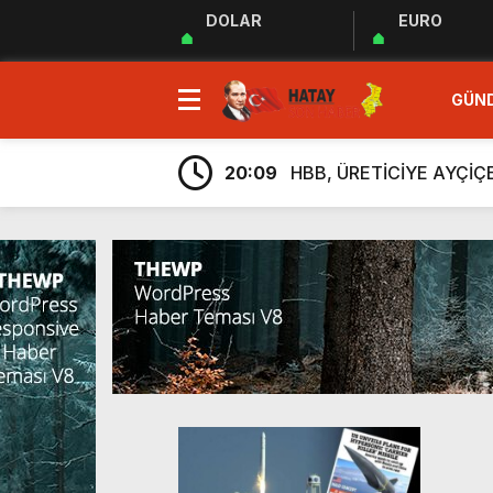
DOLAR
EURO
23:35
MUHTARLAR AKADEMİSİ
GÜN
9:33
“Özgür ve ilkeli basın 
20:17
Uluslararası Gazetecile
20:09
HBB, ÜRETİCİYE AYÇİ
20:05
Güç Birliği” İlan Edildi!
6:38
Üretim, İstihdam ve Yatı
6:23
ARSUZ İLÇE SAĞLIK M
6:13
Taziye Evi Projesi Tama
5:54
“Lezzetin ve Kültürün Li
5:48
Hatay Depki Halk Oyunla
23:35
MUHTARLAR AKADEMİSİ
9:33
“Özgür ve ilkeli basın 