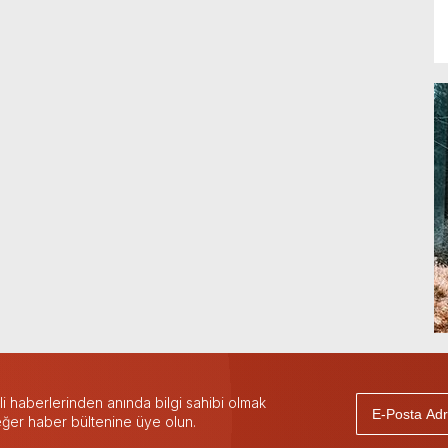
 haberlerinden anında bilgi sahibi olmak
 eğer haber bültenine üye olun.