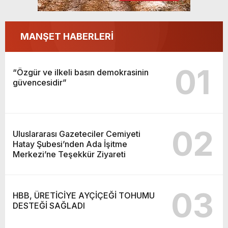
MANŞET HABERLERİ
01
“Özgür ve ilkeli basın demokrasinin
güvencesidir”
02
Uluslararası Gazeteciler Cemiyeti
Hatay Şubesi’nden Ada İşitme
Merkezi’ne Teşekkür Ziyareti
03
HBB, ÜRETİCİYE AYÇİÇEĞİ TOHUMU
DESTEĞİ SAĞLADI