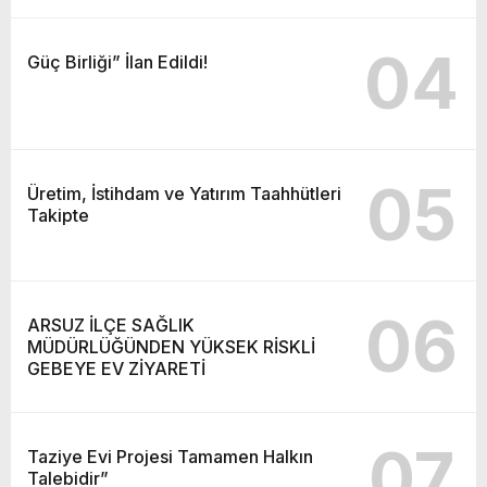
04
Güç Birliği” İlan Edildi!
05
Üretim, İstihdam ve Yatırım Taahhütleri
Takipte
06
ARSUZ İLÇE SAĞLIK
MÜDÜRLÜĞÜNDEN YÜKSEK RİSKLİ
GEBEYE EV ZİYARETİ
07
Taziye Evi Projesi Tamamen Halkın
Talebidir”