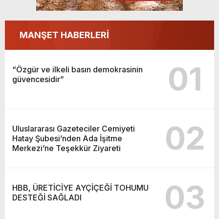
MANŞET HABERLERİ
01
“Özgür ve ilkeli basın demokrasinin
güvencesidir”
02
Uluslararası Gazeteciler Cemiyeti
Hatay Şubesi’nden Ada İşitme
Merkezi’ne Teşekkür Ziyareti
03
HBB, ÜRETİCİYE AYÇİÇEĞİ TOHUMU
DESTEĞİ SAĞLADI