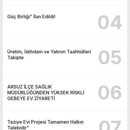
04
Güç Birliği” İlan Edildi!
05
Üretim, İstihdam ve Yatırım Taahhütleri
Takipte
06
ARSUZ İLÇE SAĞLIK
MÜDÜRLÜĞÜNDEN YÜKSEK RİSKLİ
GEBEYE EV ZİYARETİ
07
Taziye Evi Projesi Tamamen Halkın
Talebidir”