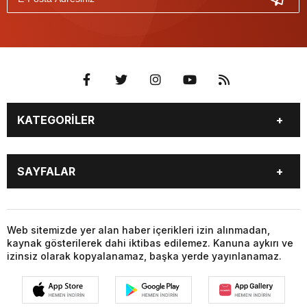
KATEGORİLER
GÜNDEM
DÜNYA
SAYFALAR
SİYASET
EKONOMİ
SPOR
MAGAZİN
BURÇLAR
CANLI BORSA
SAĞLIK
EĞİTİM
CANLI SONUÇLAR
CANLI TV
Web sitemizde yer alan haber içerikleri izin alınmadan,
YAŞAM
TEKNOLOJİ
kaynak gösterilerek dahi iktibas edilemez. Kanuna aykırı ve
FİKSTÜR
FİRMA EKLE
KÜLTÜR SANAT
BİYOGRAFİLER
izinsiz olarak kopyalanamaz, başka yerde yayınlanamaz.
FİRMA REHBERİ
GAZETELER
YEREL HABERLER
VİZYONDAKİLER
HABER GÖNDER
HAVA DURUMU
FOTO GALERİ
VİDEO GALERİ
HİSSELER
GİRİŞ YAP