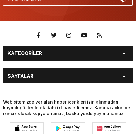
KATEGORİLER
GÜNDEM
DÜNYA
SAYFALAR
SİYASET
EKONOMİ
SPOR
MAGAZİN
BURÇLAR
CANLI BORSA
SAĞLIK
EĞİTİM
CANLI SONUÇLAR
CANLI TV
Web sitemizde yer alan haber içerikleri izin alınmadan,
YAŞAM
TEKNOLOJİ
kaynak gösterilerek dahi iktibas edilemez. Kanuna aykırı ve
FİKSTÜR
FİRMA EKLE
KÜLTÜR SANAT
BİYOGRAFİLER
izinsiz olarak kopyalanamaz, başka yerde yayınlanamaz.
FİRMA REHBERİ
GAZETELER
YEREL HABERLER
VİZYONDAKİLER
HABER GÖNDER
HAVA DURUMU
FOTO GALERİ
VİDEO GALERİ
HİSSELER
GİRİŞ YAP