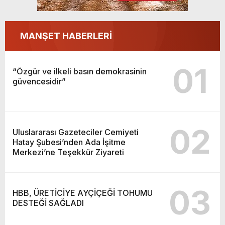
MANŞET HABERLERİ
01
“Özgür ve ilkeli basın demokrasinin
güvencesidir”
02
Uluslararası Gazeteciler Cemiyeti
Hatay Şubesi’nden Ada İşitme
Merkezi’ne Teşekkür Ziyareti
03
HBB, ÜRETİCİYE AYÇİÇEĞİ TOHUMU
DESTEĞİ SAĞLADI