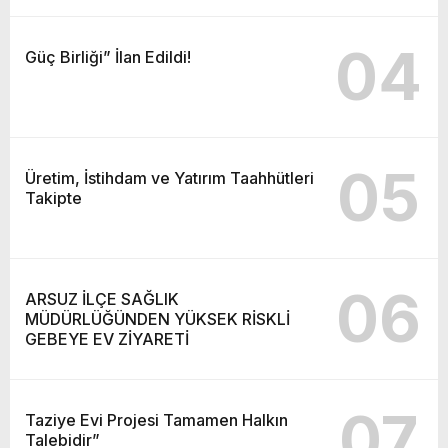
04
Güç Birliği” İlan Edildi!
05
Üretim, İstihdam ve Yatırım Taahhütleri
Takipte
06
ARSUZ İLÇE SAĞLIK
MÜDÜRLÜĞÜNDEN YÜKSEK RİSKLİ
GEBEYE EV ZİYARETİ
07
Taziye Evi Projesi Tamamen Halkın
Talebidir”