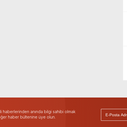
 haberlerinden anında bilgi sahibi olmak
 eğer haber bültenine üye olun.