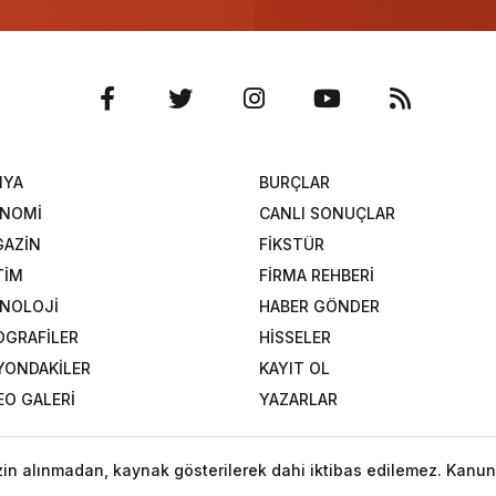
NYA
BURÇLAR
ONOMİ
CANLI SONUÇLAR
AZİN
FİKSTÜR
TİM
FİRMA REHBERİ
NOLOJİ
HABER GÖNDER
OGRAFİLER
HİSSELER
YONDAKİLER
KAYIT OL
EO GALERİ
YAZARLAR
izin alınmadan, kaynak gösterilerek dahi iktibas edilemez. Kanun