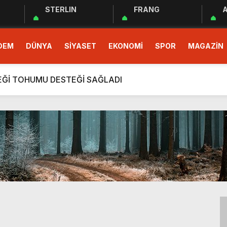
STERLIN
FRANG
A
 EĞİTİM PROGRAMI BAŞLADI
DEM
DÜNYA
SİYASET
EKONOMİ
SPOR
MAGAZİN
demokrasinin güvencesidir”
r Cemiyeti Hatay Şubesi’nden Ada İşitme Merkezi’ne Teşekkü
ÇEĞİ TOHUMU DESTEĞİ SAĞLADI
rım Taahhütleri Takipte
ÜDÜRLÜĞÜNDEN YÜKSEK RİSKLİ GEBEYE EV ZİYARETİ
men Halkın Talebidir”
deri: Hatay
rı Ekibi Türkiye Üçüncüsü Oldu
 EĞİTİM PROGRAMI BAŞLADI
demokrasinin güvencesidir”