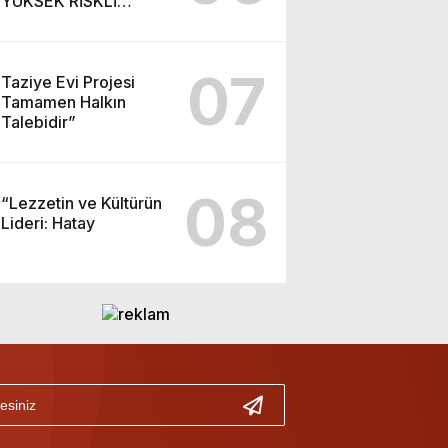
YÜKSEK RİSKLİ
GEBEYE EV ZİYARETİ
07
Taziye Evi Projesi
Tamamen Halkın
Talebidir”
08
“Lezzetin ve Kültürün
Lideri: Hatay