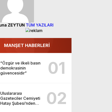
una ZEYTUN
TÜM YAZILARI
MANŞET HABERLERİ
01
“Özgür ve ilkeli basın
demokrasinin
güvencesidir”
02
Uluslararası
Gazeteciler Cemiyeti
Hatay Şubesi’nden
Ada İşitme