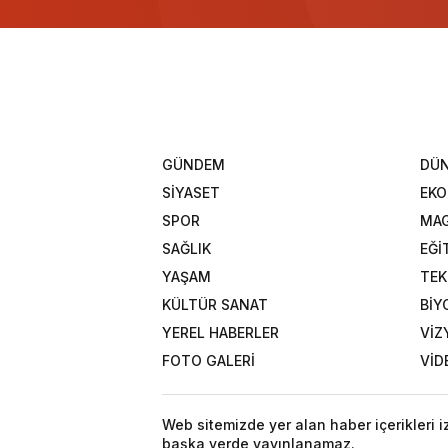
GÜNDEM
DÜ
SİYASET
EK
SPOR
MAG
SAĞLIK
EĞİ
YAŞAM
TEK
KÜLTÜR SANAT
BİY
YEREL HABERLER
VİZ
FOTO GALERİ
VİD
Web sitemizde yer alan haber içerikleri 
başka yerde yayınlanamaz.