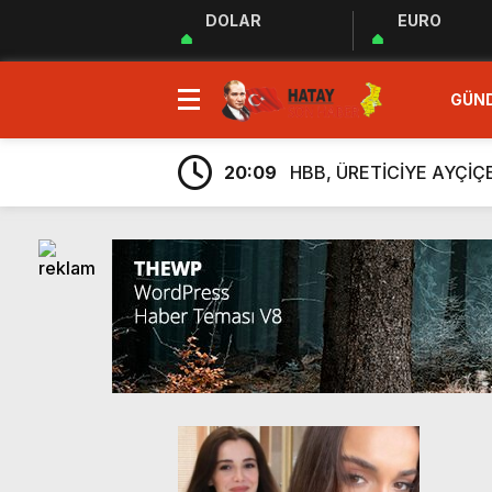
DOLAR
EURO
23:35
MUHTARLAR AKADEMİSİ
GÜN
9:33
“Özgür ve ilkeli basın 
20:17
Uluslararası Gazetecile
20:09
HBB, ÜRETİCİYE AYÇİ
20:05
Güç Birliği” İlan Edildi!
6:38
Üretim, İstihdam ve Yatı
6:23
ARSUZ İLÇE SAĞLIK M
6:13
Taziye Evi Projesi Tama
5:54
“Lezzetin ve Kültürün Li
5:48
Hatay Depki Halk Oyunla
23:35
MUHTARLAR AKADEMİSİ
9:33
“Özgür ve ilkeli basın 