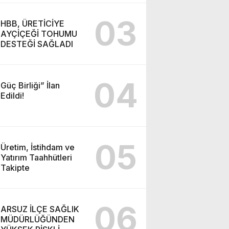
Merkezi’ne Teşekkür
Ziyareti
03
HBB, ÜRETİCİYE
AYÇİÇEĞİ TOHUMU
DESTEĞİ SAĞLADI
04
Güç Birliği” İlan
Edildi!
05
Üretim, İstihdam ve
Yatırım Taahhütleri
Takipte
06
ARSUZ İLÇE SAĞLIK
MÜDÜRLÜĞÜNDEN