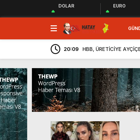
DOLAR
EURO
23:35
MUHTARLAR AKADEMİSİ
GÜN
9:33
“Özgür ve ilkeli basın 
20:17
Uluslararası Gazetecile
20:09
HBB, ÜRETİCİYE AYÇİ
20:05
Güç Birliği” İlan Edildi!
6:38
Üretim, İstihdam ve Yatı
6:23
ARSUZ İLÇE SAĞLIK M
6:13
Taziye Evi Projesi Tama
5:54
“Lezzetin ve Kültürün Li
5:48
Hatay Depki Halk Oyunla
23:35
MUHTARLAR AKADEMİSİ
9:33
“Özgür ve ilkeli basın 