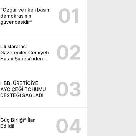
01
“Özgür ve ilkeli basın
demokrasinin
güvencesidir”
02
Uluslararası
Gazeteciler Cemiyeti
Hatay Şubesi’nden
Ada İşitme
Merkezi’ne Teşekkür
Ziyareti
03
HBB, ÜRETİCİYE
AYÇİÇEĞİ TOHUMU
DESTEĞİ SAĞLADI
04
Güç Birliği” İlan
Edildi!