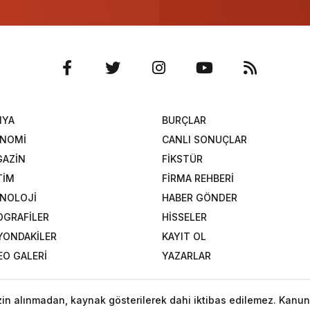
NYA
BURÇLAR
ONOMİ
CANLI SONUÇLAR
AZİN
FİKSTÜR
TİM
FİRMA REHBERİ
NOLOJİ
HABER GÖNDER
OGRAFİLER
HİSSELER
YONDAKİLER
KAYIT OL
EO GALERİ
YAZARLAR
izin alınmadan, kaynak gösterilerek dahi iktibas edilemez. Kanun