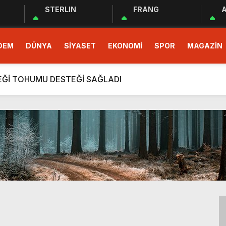
STERLIN
FRANG
A
 EĞİTİM PROGRAMI BAŞLADI
DEM
DÜNYA
SİYASET
EKONOMİ
SPOR
MAGAZİN
demokrasinin güvencesidir”
r Cemiyeti Hatay Şubesi’nden Ada İşitme Merkezi’ne Teşekkü
ÇEĞİ TOHUMU DESTEĞİ SAĞLADI
rım Taahhütleri Takipte
ÜDÜRLÜĞÜNDEN YÜKSEK RİSKLİ GEBEYE EV ZİYARETİ
men Halkın Talebidir”
deri: Hatay
rı Ekibi Türkiye Üçüncüsü Oldu
 EĞİTİM PROGRAMI BAŞLADI
demokrasinin güvencesidir”