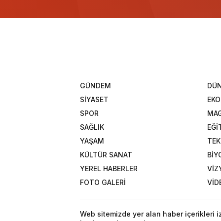
GÜNDEM
DÜ
SİYASET
EK
SPOR
MAG
SAĞLIK
EĞİ
YAŞAM
TEK
KÜLTÜR SANAT
BİY
YEREL HABERLER
VİZ
FOTO GALERİ
VİD
Web sitemizde yer alan haber içerikleri 