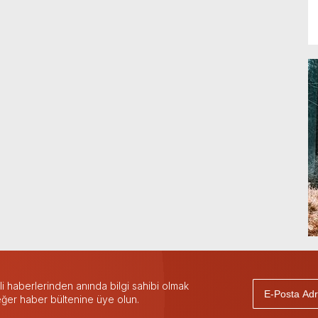
 haberlerinden anında bilgi sahibi olmak
 eğer haber bültenine üye olun.