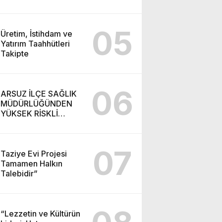
05
Üretim, İstihdam ve
Yatırım Taahhütleri
Takipte
06
ARSUZ İLÇE SAĞLIK
MÜDÜRLÜĞÜNDEN
YÜKSEK RİSKLİ
GEBEYE EV ZİYARETİ
07
Taziye Evi Projesi
Tamamen Halkın
Talebidir”
“Lezzetin ve Kültürün