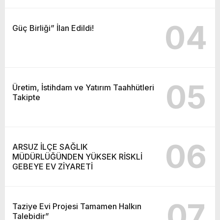
04
Güç Birliği” İlan Edildi!
05
Üretim, İstihdam ve Yatırım Taahhütleri
Takipte
06
ARSUZ İLÇE SAĞLIK
MÜDÜRLÜĞÜNDEN YÜKSEK RİSKLİ
GEBEYE EV ZİYARETİ
07
Taziye Evi Projesi Tamamen Halkın
Talebidir”