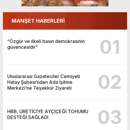
MANŞET HABERLERİ
01
“Özgür ve ilkeli basın demokrasinin
güvencesidir”
02
Uluslararası Gazeteciler Cemiyeti
Hatay Şubesi’nden Ada İşitme
Merkezi’ne Teşekkür Ziyareti
03
HBB, ÜRETİCİYE AYÇİÇEĞİ TOHUMU
DESTEĞİ SAĞLADI