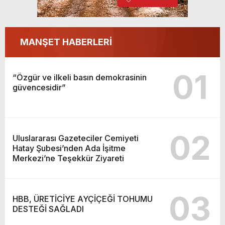
MANŞET HABERLERİ
01
“Özgür ve ilkeli basın demokrasinin
güvencesidir”
02
Uluslararası Gazeteciler Cemiyeti
Hatay Şubesi’nden Ada İşitme
Merkezi’ne Teşekkür Ziyareti
03
HBB, ÜRETİCİYE AYÇİÇEĞİ TOHUMU
DESTEĞİ SAĞLADI