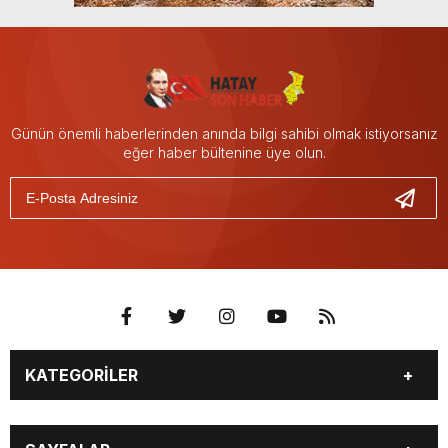
Günün önemli haberlerinden anında bilgi sahibi olmak istiyorsanız
eğer haber bültenine üye olun.
KATEGORİLER
GÜNDEM
DÜNYA