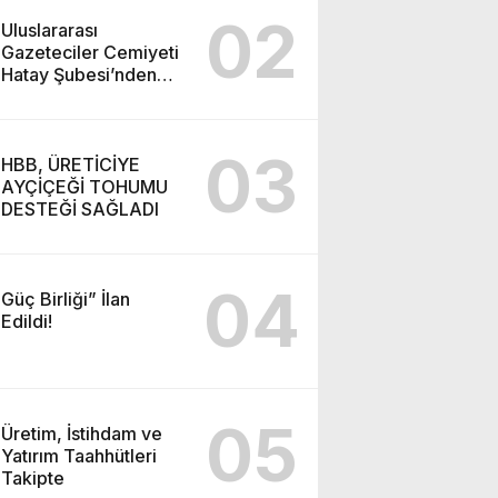
02
Uluslararası
Gazeteciler Cemiyeti
Hatay Şubesi’nden
Ada İşitme
Merkezi’ne Teşekkür
Ziyareti
03
HBB, ÜRETİCİYE
AYÇİÇEĞİ TOHUMU
DESTEĞİ SAĞLADI
04
Güç Birliği” İlan
Edildi!
05
Üretim, İstihdam ve
Yatırım Taahhütleri
Takipte