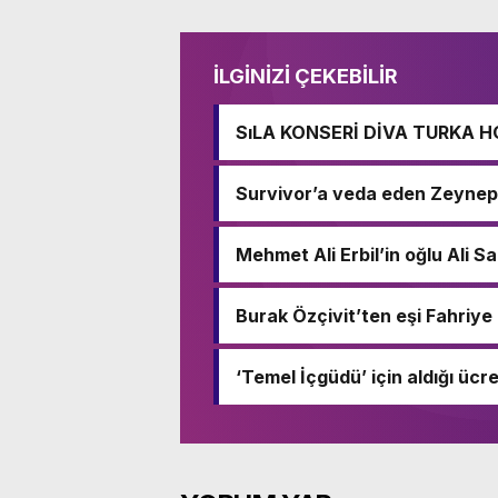
İLGİNİZİ ÇEKEBİLİR
SıLA KONSERİ DİVA TURKA 
Survivor’a veda eden Zeynep 
Mehmet Ali Erbil’in oğlu Ali Sad
Burak Özçivit’ten eşi Fahriye
‘Temel İçgüdü’ için aldığı ücr
kazandım’