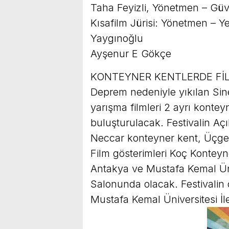
Taha Feyizli, Yönetmen – Gü
Kısafilm Jürisi: Yönetmen – 
Yaygınoğlu
Ayşenur E Gökçe
KONTEYNER KENTLERDE Fİ
Deprem nedeniyle yıkılan Si
yarışma filmleri 2 ayrı konte
buluşturulacak. Festivalin Açıl
Neccar konteyner kent, Üçge
Film gösterimleri Koç Kontey
Antakya ve Mustafa Kemal Üniv
Salonunda olacak. Festivalin 
Mustafa Kemal Üniversitesi İl