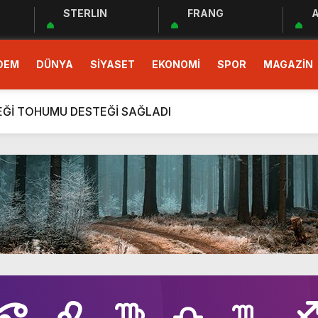
STERLIN
FRANG
A
 EĞİTİM PROGRAMI BAŞLADI
demokrasinin güvencesidir”
DEM
DÜNYA
SİYASET
EKONOMİ
SPOR
MAGAZİN
r Cemiyeti Hatay Şubesi’nden Ada İşitme Merkezi’ne Teşekkü
ÇEĞİ TOHUMU DESTEĞİ SAĞLADI
rım Taahhütleri Takipte
ÜDÜRLÜĞÜNDEN YÜKSEK RİSKLİ GEBEYE EV ZİYARETİ
men Halkın Talebidir”
deri: Hatay
rı Ekibi Türkiye Üçüncüsü Oldu
 EĞİTİM PROGRAMI BAŞLADI
demokrasinin güvencesidir”