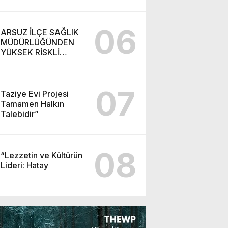
06
ARSUZ İLÇE SAĞLIK
MÜDÜRLÜĞÜNDEN
YÜKSEK RİSKLİ
GEBEYE EV ZİYARETİ
07
Taziye Evi Projesi
Tamamen Halkın
Talebidir”
08
“Lezzetin ve Kültürün
Lideri: Hatay