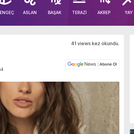
ENGEÇ
ASLAN
BAŞAK
TERAZİ
AKREP
YAY
41 views kez okundu.
54