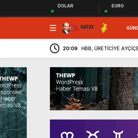
DOLAR
EURO
23:35
MUHTARLAR AKADEMİSİ
9:33
“Özgür ve ilkeli basın 
GÜN
20:17
Uluslararası Gazetecile
20:09
HBB, ÜRETİCİYE AYÇİ
20:05
Güç Birliği” İlan Edildi!
6:38
Üretim, İstihdam ve Yatı
6:23
ARSUZ İLÇE SAĞLIK M
6:13
Taziye Evi Projesi Tama
5:54
“Lezzetin ve Kültürün Li
5:48
Hatay Depki Halk Oyunla
23:35
MUHTARLAR AKADEMİSİ
9:33
“Özgür ve ilkeli basın 