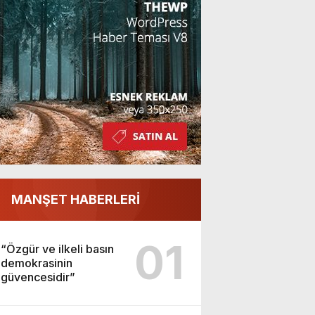
MANŞET HABERLERİ
01
“Özgür ve ilkeli basın
demokrasinin
güvencesidir”