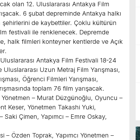
acak olan 12. Uluslararası Antakya Film
yarışacak. 6 şubat depreminde Antakya halkı
 şehirlerini de kaybettiler. Çoklu kültürün
ilm festivali ile renklenecek. Depremde
e, halk filmleri konteyner kentlerde ve Açık
er.
Uluslararası Antakya Film Festivali 18-24
e Uluslararası Uzun Metraj Film Yarışması,
ışması, Öğrenci Filmleri Yarışması,
rışmasında toplam 76 film yarışacak.
anı Yönetmen – Murat Düzgünoğlu, Oyuncu –
t Keser, Yönetmen Takashi Yuki,
– Saki Çimen, Yapımcı – Emre Oskay,
esi – Özden Toprak, Yapımcı Yönetmen –