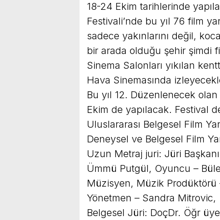
18-24 Ekim tarihlerinde yapıl
Festivali’nde bu yıl 76 film 
sadece yakınlarını değil, koca
bir arada olduğu şehir şimdi f
Sinema Salonları yıkılan kentt
Hava Sinemasında izleyecekl
Bu yıl 12. Düzenlenecek olan 
Ekim de yapılacak. Festival d
Uluslararası Belgesel Film Yar
Deneysel ve Belgesel Film Ya
Uzun Metraj juri: Jüri Başk
Ümmü Putgül, Oyuncu – Bülen
Müzisyen, Müzik Prodüktörü 
Yönetmen – Sandra Mitrovic,
Belgesel Jüri: DoçDr. Öğr üy