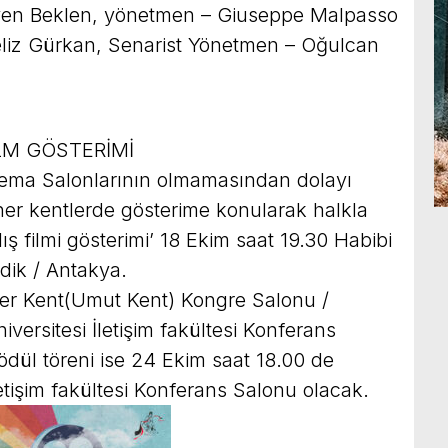
ven Beklen, yönetmen – Giuseppe Malpasso
Yeliz Gürkan, Senarist Yönetmen – Oğulcan
LM GÖSTERİMİ
nema Salonlarının olmamasından dolayı
yner kentlerde gösterime konularak halkla
ış filmi gösterimi’ 18 Ekim saat 19.30 Habibi
dik / Antakya.
ner Kent(Umut Kent) Kongre Salonu /
ersitesi İletişim fakültesi Konferans
ödül töreni ise 24 Ekim saat 18.00 de
etişim fakültesi Konferans Salonu olacak.