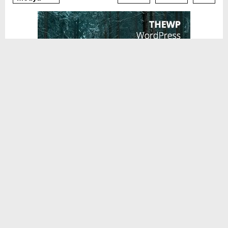
Hatay Büyükşehir Belediyesi yaklaşan kış
mevsimi hazırlıkları yapmak, haşere ve
sineklerle mücadele etmek amacıyla il
genelinde dere temizliği çalışmaları
yürütüyor.