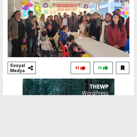
Sosyal
H
H
Medya