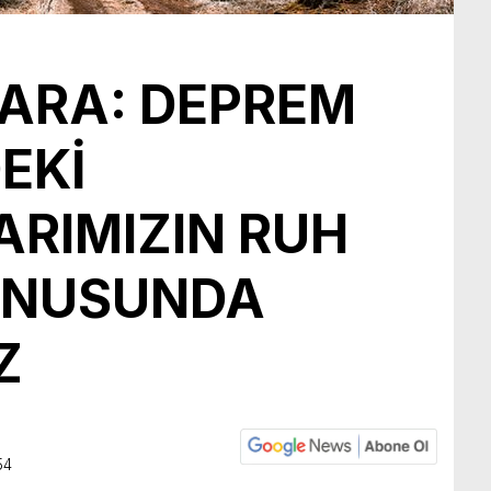
KARA: DEPREM
EKİ
RIMIZIN RUH
KONUSUNDA
Z
3
54