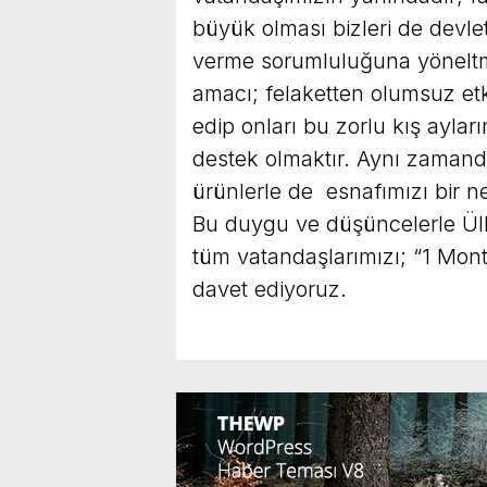
büyük olması bizleri de devl
verme sorumluluğuna yönelt
amacı; felaketten olumsuz etk
edip onları bu zorlu kış ayl
destek olmaktır. Aynı zamand
ürünlerle de esnafımızı bir n
Bu duygu ve düşüncelerle Ülk
tüm vatandaşlarımızı; “1 Mo
davet ediyoruz.