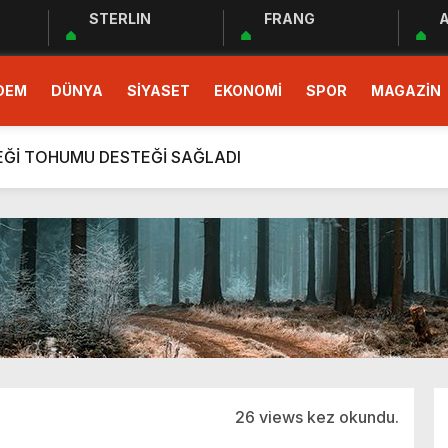
STERLIN
FRANG
A
 EĞİTİM PROGRAMI BAŞLADI
DEM
DÜNYA
SİYASET
EKONOMİ
SPOR
MAGAZİN
demokrasinin güvencesidir”
r Cemiyeti Hatay Şubesi’nden Ada İşitme Merkezi’ne Teşekkü
ÇEĞİ TOHUMU DESTEĞİ SAĞLADI
rım Taahhütleri Takipte
ÜDÜRLÜĞÜNDEN YÜKSEK RİSKLİ GEBEYE EV ZİYARETİ
men Halkın Talebidir”
deri: Hatay
rı Ekibi Türkiye Üçüncüsü Oldu
 EĞİTİM PROGRAMI BAŞLADI
demokrasinin güvencesidir”
26 views kez okundu.