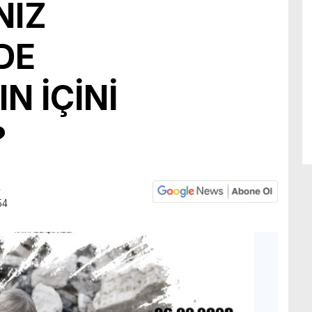
NIZ
EDE
N İÇİNİ
?
4
54