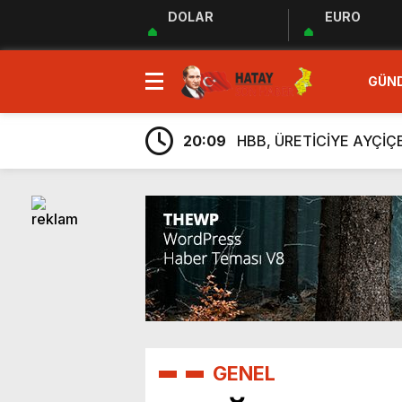
DOLAR
EURO
23:35
MUHTARLAR AKADEMİSİ
GÜN
9:33
“Özgür ve ilkeli basın 
20:17
Uluslararası Gazetecile
20:09
HBB, ÜRETİCİYE AYÇİ
20:05
Güç Birliği” İlan Edildi!
6:38
Üretim, İstihdam ve Yatı
6:23
ARSUZ İLÇE SAĞLIK M
6:13
Taziye Evi Projesi Tama
5:54
“Lezzetin ve Kültürün Li
5:48
Hatay Depki Halk Oyunla
23:35
MUHTARLAR AKADEMİSİ
9:33
GENEL
“Özgür ve ilkeli basın 