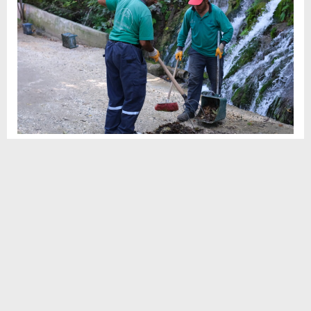
Sosyal
H
H
Medya