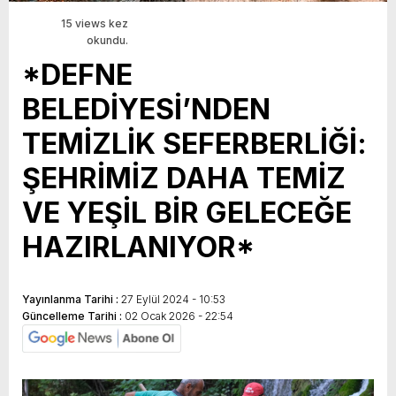
15 views kez
okundu.
*DEFNE
BELEDİYESİ’NDEN
TEMİZLİK SEFERBERLİĞİ:
ŞEHRİMİZ DAHA TEMİZ
VE YEŞİL BİR GELECEĞE
HAZIRLANIYOR*
Yayınlanma Tarihi :
27 Eylül 2024 - 10:53
Güncelleme Tarihi :
02 Ocak 2026 - 22:54