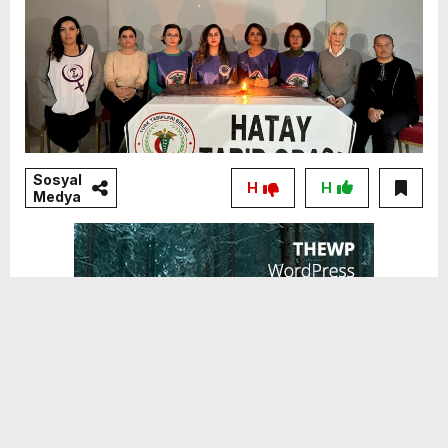
Sosyal
H
H
Medya