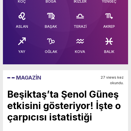
KOÇ
BOĞA
İKİZLER
YENGEÇ
ASLAN
BAŞAK
TERAZİ
AKREP
YAY
OĞLAK
KOVA
BALIK
MAGAZİN
27 views kez
okundu.
Beşiktaş’ta Şenol Güneş
etkisini gösteriyor! İşte o
çarpıcısı istatistiği