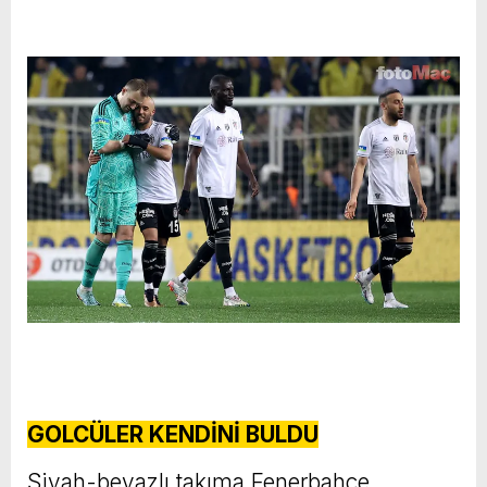
GOLCÜLER KENDİNİ BULDU
Siyah-beyazlı takıma Fenerbahçe