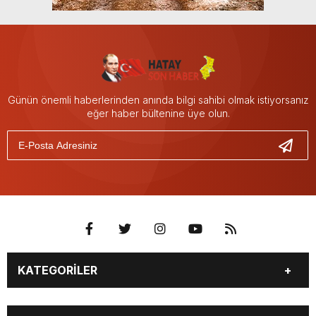
Günün önemli haberlerinden anında bilgi sahibi olmak istiyorsanız
eğer haber bültenine üye olun.
KATEGORİLER
GÜNDEM
DÜNYA