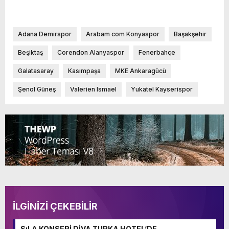
Adana Demirspor
Arabam com Konyaspor
Başakşehir
Beşiktaş
Corendon Alanyaspor
Fenerbahçe
Galatasaray
Kasımpaşa
MKE Ankaragücü
Şenol Güneş
Valerien Ismael
Yukatel Kayserispor
İLGİNİZİ ÇEKEBİLİR
SıLA KONSERİ DİVA TURKA HOTEL’DE