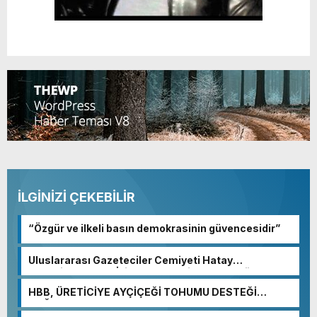
İLGİNİZİ ÇEKEBİLİR
“Özgür ve ilkeli basın demokrasinin güvencesidir”
Uluslararası Gazeteciler Cemiyeti Hatay
Şubesi’nden Ada İşitme Merkezi’ne Teşekkür
Ziyareti
HBB, ÜRETİCİYE AYÇİÇEĞİ TOHUMU DESTEĞİ
SAĞLADI