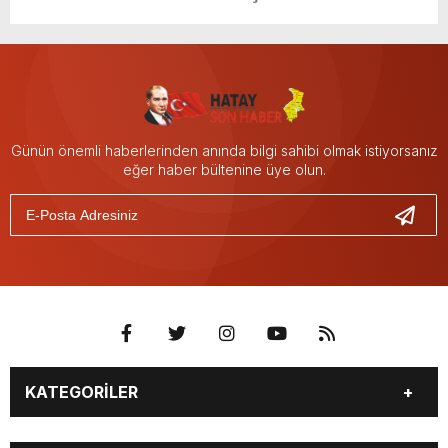
Günün önemli haberlerinden anında bilgi sahibi olmak istiyorsanız
eğer haber bültenine üye olun.
KATEGORİLER
GÜNDEM
DÜNYA