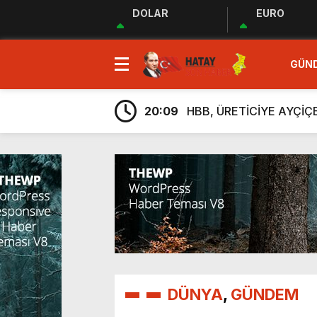
DOLAR
EURO
23:35
MUHTARLAR AKADEMİSİ
GÜN
9:33
“Özgür ve ilkeli basın 
20:17
Uluslararası Gazetecile
20:09
HBB, ÜRETİCİYE AYÇİ
20:05
Güç Birliği” İlan Edildi!
6:38
Üretim, İstihdam ve Yatı
6:23
ARSUZ İLÇE SAĞLIK M
6:13
Taziye Evi Projesi Tama
5:54
“Lezzetin ve Kültürün Li
5:48
Hatay Depki Halk Oyunla
23:35
MUHTARLAR AKADEMİSİ
9:33
DÜNYA
“Özgür ve ilkeli basın 
,
GÜNDEM