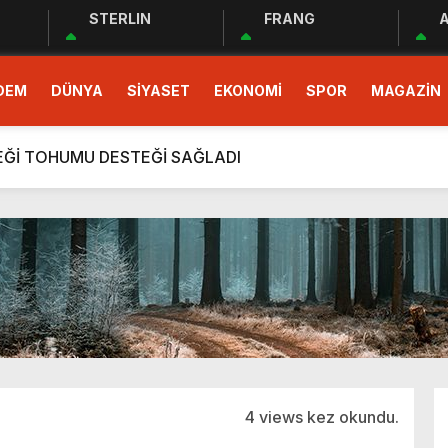
STERLIN
FRANG
A
 EĞİTİM PROGRAMI BAŞLADI
DEM
DÜNYA
SİYASET
EKONOMİ
SPOR
MAGAZİN
demokrasinin güvencesidir”
r Cemiyeti Hatay Şubesi’nden Ada İşitme Merkezi’ne Teşekkü
ÇEĞİ TOHUMU DESTEĞİ SAĞLADI
rım Taahhütleri Takipte
ÜDÜRLÜĞÜNDEN YÜKSEK RİSKLİ GEBEYE EV ZİYARETİ
men Halkın Talebidir”
deri: Hatay
rı Ekibi Türkiye Üçüncüsü Oldu
 EĞİTİM PROGRAMI BAŞLADI
demokrasinin güvencesidir”
4 views kez okundu.