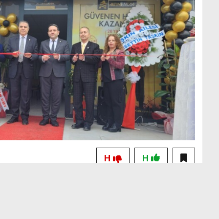
H
H
HATAY HALKININ HİZMETİNDE