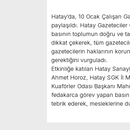
Hatay’da, 10 Ocak Çalışan Ga
paylaşıldı. Hatay Gazetecile
basının toplumun doğru ve tar
dikkat çekerek, tüm gazeteci
gazetecilerin haklarının korun
gerektiğini vurguladı.
Etkinliğe katılan Hatay Sanay
Ahmet Horoz, Hatay SGK İl M
Kuaförler Odası Başkanı Mahm
fedakarca görev yapan basın 
tebrik ederek, mesleklerine du