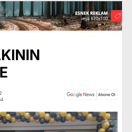
KININ
E
2
54