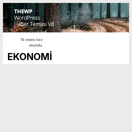
19 views kez
okundu.
EKONOMİ
BULUŞMALARI”
HATAY’DA
Yayınlanma Tarihi :
21 Eylül 2025 - 8:14
Güncelleme Tarihi :
02 Ocak 2026 - 22:53