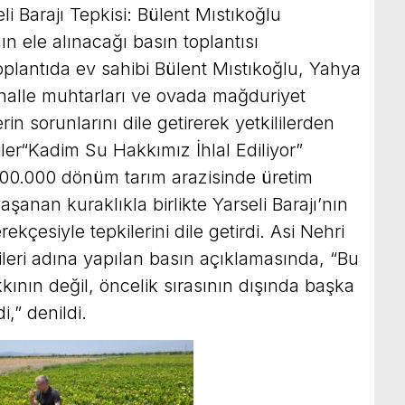
li Barajı Tepkisi: Bülent Mıstıkoğlu
ının ele alınacağı basın toplantısı
toplantıda ev sahibi Bülent Mıstıkoğlu, Yahya
alle muhtarları ve ovada mağduriyet
lerin sorunlarını dile getirerek yetkililerden
iler“Kadim Su Hakkımız İhlal Ediliyor”
00.000 dönüm tarım arazisinde üretim
aşanan kuraklıkla birlikte Yarseli Barajı’nın
ekçesiyle tepkilerini dile getirdi. Asi Nehri
leri adına yapılan basın açıklamasında, “Bu
kkının değil, öncelik sırasının dışında başka
,” denildi.