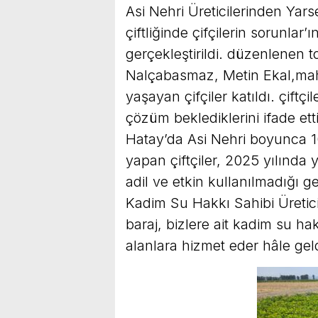
Asi Nehri Üreticilerinden Yarse
çiftliğinde çifçilerin sorunlar’
gerçekleştirildi. düzenlenen 
Nalçabasmaz, Metin Ekal,mah
yaşayan çifçiler katıldı. çiftçi
çözüm beklediklerini ifade ett
Hatay’da Asi Nehri boyunca 1
yapan çiftçiler, 2025 yılında y
adil ve etkin kullanılmadığı ger
Kadim Su Hakkı Sahibi Üretici
baraj, bizlere ait kadim su ha
alanlara hizmet eder hâle geldi