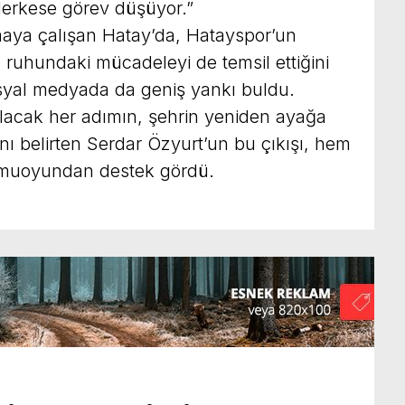
Herkese görev düşüyor.”
aya çalışan Hatay’da, Hatayspor’un
 ruhundaki mücadeleyi de temsil ettiğini
osyal medyada da geniş yankı buldu.
ılacak her adımın, şehrin yeniden ayağa
ı belirten Serdar Özyurt’un bu çıkışı, hem
muoyundan destek gördü.