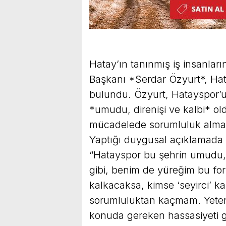
Hatay’ın tanınmış iş insanla
Başkanı *Serdar Özyurt*, Hat
bulundu. Özyurt, Hatayspor’un
*umudu, direnişi ve kalbi* o
mücadelede sorumluluk alması
Yaptığı duygusal açıklamada Ö
“Hatayspor bu şehrin umudu, d
gibi, benim de yüreğim bu for
kalkacaksa, kimse ‘seyirci’ k
sorumluluktan kaçmam. Yeter 
konuda gereken hassasiyeti gös