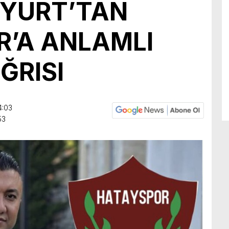
ZYURT’TAN
’A ANLAMLI
ĞRISI
4:03
53