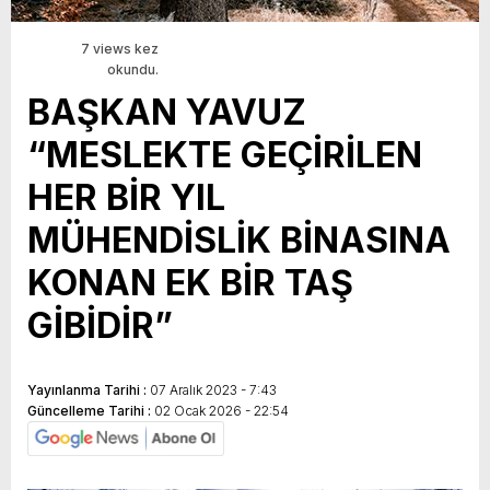
7 views kez
okundu.
BAŞKAN YAVUZ
“MESLEKTE GEÇİRİLEN
HER BİR YIL
MÜHENDİSLİK BİNASINA
KONAN EK BİR TAŞ
GİBİDİR”
Yayınlanma Tarihi :
07 Aralık 2023 - 7:43
Güncelleme Tarihi :
02 Ocak 2026 - 22:54