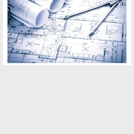
Sosyal
H
H
Medya