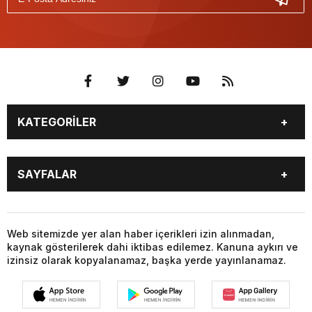
KATEGORİLER
GÜNDEM
DÜNYA
SAYFALAR
SİYASET
EKONOMİ
SPOR
MAGAZİN
BURÇLAR
CANLI BORSA
SAĞLIK
EĞİTİM
CANLI SONUÇLAR
CANLI TV
Web sitemizde yer alan haber içerikleri izin alınmadan,
YAŞAM
TEKNOLOJİ
kaynak gösterilerek dahi iktibas edilemez. Kanuna aykırı ve
FİKSTÜR
FİRMA EKLE
KÜLTÜR SANAT
BİYOGRAFİLER
izinsiz olarak kopyalanamaz, başka yerde yayınlanamaz.
FİRMA REHBERİ
GAZETELER
YEREL HABERLER
VİZYONDAKİLER
HABER GÖNDER
HAVA DURUMU
FOTO GALERİ
VİDEO GALERİ
HİSSELER
GİRİŞ YAP