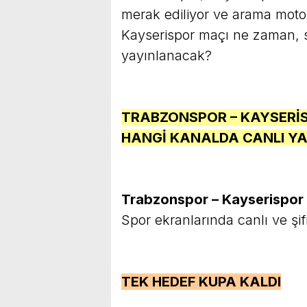
merak ediliyor ve arama motorl
Kayserispor maçı ne zaman, s
yayınlanacak?
TRABZONSPOR – KAYSERİ
HANGİ KANALDA CANLI Y
Trabzonspor – Kayserispor
Spor ekranlarında canlı ve şi
TEK HEDEF KUPA KALDI