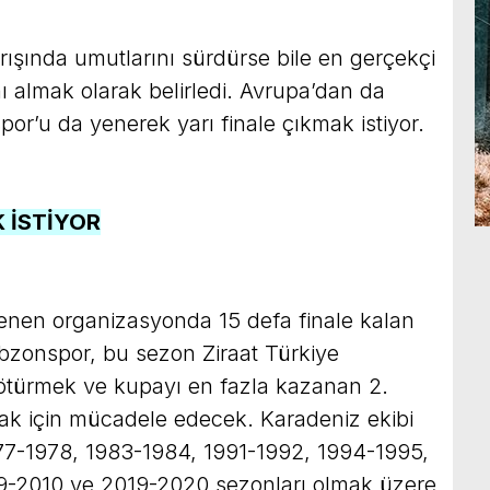
ışında umutlarını sürdürse bile en gerçekçi
ı almak olarak belirledi. Avrupa’dan da
or’u da yenerek yarı finale çıkmak istiyor.
 İSTİYOR
nen organizasyonda 15 defa finale kalan
bzonspor, bu sezon Ziraat Türkiye
ötürmek ve kupayı en fazla kazanan 2.
mak için mücadele edecek. Karadeniz ekibi
77-1978, 1983-1984, 1991-1992, 1994-1995,
-2010 ve 2019-2020 sezonları olmak üzere