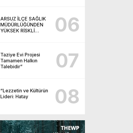
06
ARSUZ İLÇE SAĞLIK
MÜDÜRLÜĞÜNDEN
YÜKSEK RİSKLİ
GEBEYE EV ZİYARETİ
07
Taziye Evi Projesi
Tamamen Halkın
Talebidir”
08
“Lezzetin ve Kültürün
Lideri: Hatay