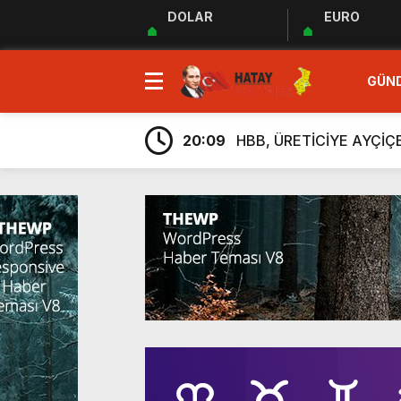
DOLAR
EURO
23:35
MUHTARLAR AKADEMİSİ
GÜN
9:33
“Özgür ve ilkeli basın 
20:17
Uluslararası Gazetecile
20:09
HBB, ÜRETİCİYE AYÇİ
20:05
Güç Birliği” İlan Edildi!
6:38
Üretim, İstihdam ve Yatı
6:23
ARSUZ İLÇE SAĞLIK M
6:13
Taziye Evi Projesi Tama
5:54
“Lezzetin ve Kültürün Li
5:48
Hatay Depki Halk Oyunla
23:35
MUHTARLAR AKADEMİSİ
9:33
“Özgür ve ilkeli basın 