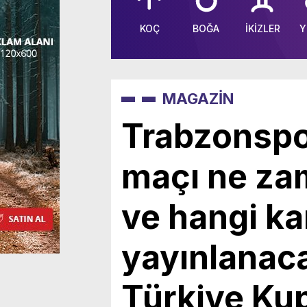
KOÇ
BOĞA
İKİZLER
Y
MAGAZİN
Trabzonspo
maçı ne za
ve hangi ka
yayınlanaca
Türkiye Ku