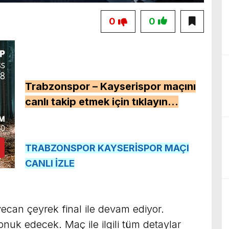
0
0
Trabzonspor – Kayserispor maçını
canlı takip etmek için tıklayın…
TRABZONSPOR KAYSERİSPOR MAÇI
CANLI İZLE
ecan çeyrek final ile devam ediyor.
nuk edecek. Maç ile ilgili tüm detaylar