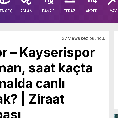
ENGEÇ
ASLAN
BAŞAK
TERAZİ
AKREP
YAY
27 views kez okundu.
r – Kayserispor
man, saat kaçta
nalda canlı
k? | Ziraat
pası