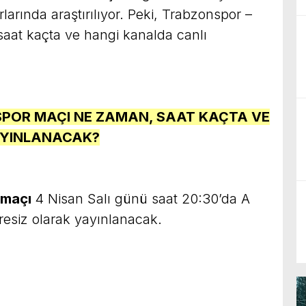
arında araştırılıyor. Peki, Trabzonspor –
aat kaçta ve hangi kanalda canlı
SPOR MAÇI NE ZAMAN, SAAT KAÇTA VE
AYINLANACAK?
 maçı
4 Nisan Salı günü saat 20:30’da A
fresiz olarak yayınlanacak.