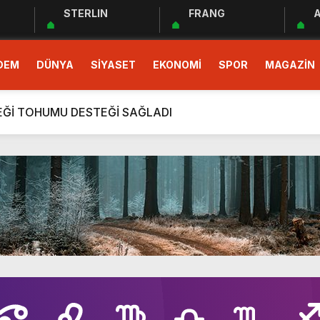
STERLIN
FRANG
A
 EĞİTİM PROGRAMI BAŞLADI
DEM
DÜNYA
SİYASET
EKONOMİ
SPOR
MAGAZİN
demokrasinin güvencesidir”
r Cemiyeti Hatay Şubesi’nden Ada İşitme Merkezi’ne Teşekkü
ÇEĞİ TOHUMU DESTEĞİ SAĞLADI
rım Taahhütleri Takipte
ÜDÜRLÜĞÜNDEN YÜKSEK RİSKLİ GEBEYE EV ZİYARETİ
men Halkın Talebidir”
deri: Hatay
rı Ekibi Türkiye Üçüncüsü Oldu
 EĞİTİM PROGRAMI BAŞLADI
demokrasinin güvencesidir”