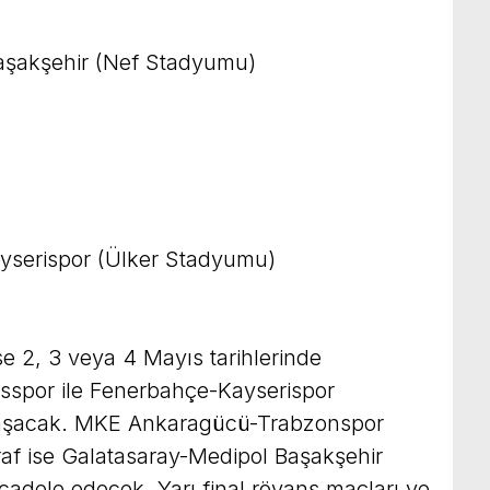
aşakşehir (Nef Stadyumu)
yserispor (Ülker Stadyumu)
ise 2, 3 veya 4 Mayıs tarihlerinde
spor ile Fenerbahçe-Kayserispor
laşacak. MKE Ankaragücü-Trabzonspor
af ise Galatasaray-Medipol Başakşehir
adele edecek. Yarı final rövanş maçları ve