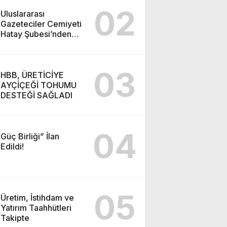
02
Uluslararası
Gazeteciler Cemiyeti
Hatay Şubesi’nden
Ada İşitme
Merkezi’ne Teşekkür
Ziyareti
03
HBB, ÜRETİCİYE
AYÇİÇEĞİ TOHUMU
DESTEĞİ SAĞLADI
04
Güç Birliği” İlan
Edildi!
05
Üretim, İstihdam ve
Yatırım Taahhütleri
Takipte