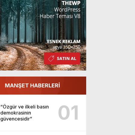
MANŞET HABERLERİ
01
“Özgür ve ilkeli basın
demokrasinin
güvencesidir”