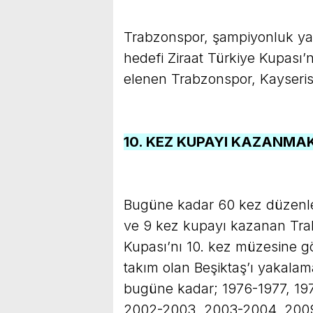
Trabzonspor, şampiyonluk yar
hedefi Ziraat Türkiye Kupası’n
elenen Trabzonspor, Kayserisp
10. KEZ KUPAYI KAZANMAK
Bugüne kadar 60 kez düzenle
ve 9 kez kupayı kazanan Tra
Kupası’nı 10. kez müzesine g
takım olan Beşiktaş’ı yakala
bugüne kadar; 1976-1977, 19
2002-2003, 2003-2004, 2009